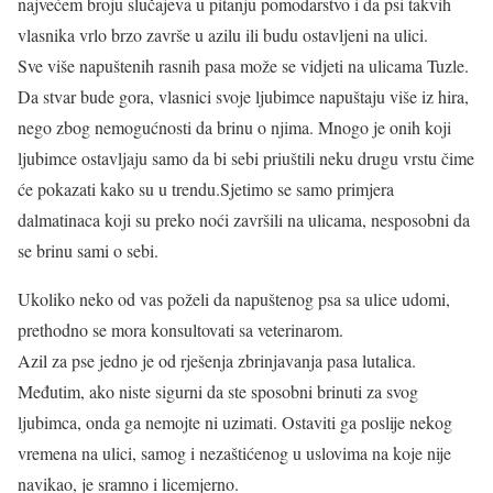
najvećem broju slučajeva u pitanju pomodarstvo i da psi takvih
vlasnika vrlo brzo završe u azilu ili budu ostavljeni na ulici.
Sve više napuštenih rasnih pasa može se vidjeti na ulicama Tuzle.
Da stvar bude gora, vlasnici svoje ljubimce napuštaju više iz hira,
nego zbog nemogućnosti da brinu o njima. Mnogo je onih koji
ljubimce ostavljaju samo da bi sebi priuštili neku drugu vrstu čime
će pokazati kako su u trendu.Sjetimo se samo primjera
dalmatinaca koji su preko noći završili na ulicama, nesposobni da
se brinu sami o sebi.
Ukoliko neko od vas poželi da napuštenog psa sa ulice udomi,
prethodno se mora konsultovati sa veterinarom.
Azil za pse jedno je od rješenja zbrinjavanja pasa lutalica.
Međutim, ako niste sigurni da ste sposobni brinuti za svog
ljubimca, onda ga nemojte ni uzimati. Ostaviti ga poslije nekog
vremena na ulici, samog i nezaštićenog u uslovima na koje nije
navikao, je sramno i licemjerno.