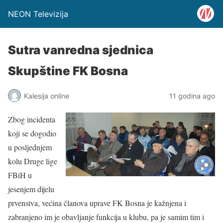
NEON Televizija
Sutra vanredna sjednica
Skupštine FK Bosna
Kalesija online
11 godina ago
Zbog incidenta
koji se dogodio
u posljednjem
kolu Druge lige
FBiH u
jesenjem dijelu
prvenstva, većina članova uprave FK Bosna je kažnjena i
zabranjeno im je obavljanje funkcija u klubu, pa je samim tim i