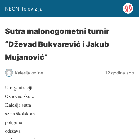
NEON Televizija
Sutra malonogometni turnir
“Dževad Bukvarević i Jakub
Mujanović”
Kalesija online
12 godina ago
U organizaciji
Osnovne škole
Kalesija sutra
se na školskom
poligonu
održava