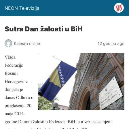
NEON Televizija
Sutra Dan žalosti u BiH
Kalesija online
12 godina ago
Vlada
Federacije
Bosne i
Hercegovine
donijela je
danas Odluku o
proglašenju 20.
maja 2014.
godine Danom žalosti u Federaciji BiH, a u vezi sa stanjem