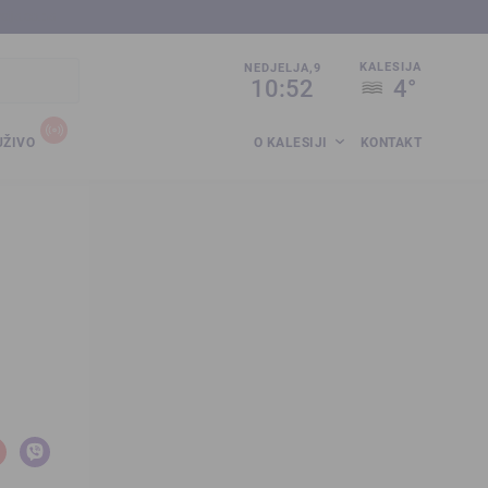
sija.co.ba
KALESIJA
NEDJELJA,9
10:52
4°
UŽIVO
O KALESIJI
KONTAKT