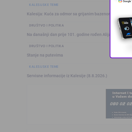
KALESIJSKE TEME
Kalesija: Kuća za odmor sa grijanim bazenom
DRUŠTVO I POLITIKA
Na današnji dan prije 101. godine rođen Alija Izetbegović
DRUŠTVO I POLITIKA
Stanje na putevima
KALESIJSKE TEME
Servisne informacije iz Kalesije (8.8.2026.)