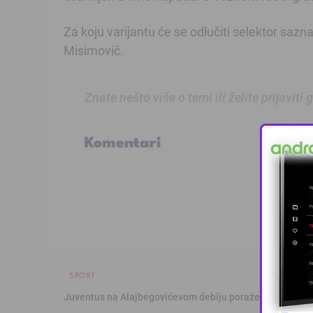
Za koju varijantu će se odlučiti selektor sazna
Misimović.
Znate nešto više o temi ili želite prijaviti
Komentari
SPORT
Juventus na Alajbegovićevom debiju poražen od Intera,