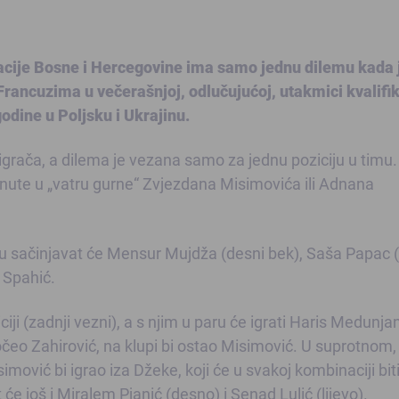
tacije Bosne i Hercegovine ima samo jednu dilemu kada 
 Francuzima u večerašnjoj, odlučujućoj, utakmici kvalifi
dine u Poljsku i Ukrajinu.
igrača, a dilema je vezana samo za jednu poziciju u timu.
inute u „vatru gurne“ Zvjezdana Misimovića ili Adnana
ju sačinjavat će Mensur Mujdža (desni bek), Saša Papac (l
 Spahić.
iji (zadnji vezni), a s njim u paru će igrati Haris Medunjani
očeo Zahirović, na klupi bi ostao Misimović. U suprotnom,
ović bi igrao iza Džeke, koji će u svakoj kombinaciji bit
e još i Miralem Pjanić (desno) i Senad Lulić (lijevo).