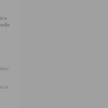
je u
kacija
ijevi
n ili
i