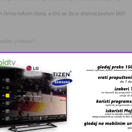
t ćemo tokom dana, a čini se da je starnoj postavi bliži
 grešku u tekstu?
 Zmaj učestvov …