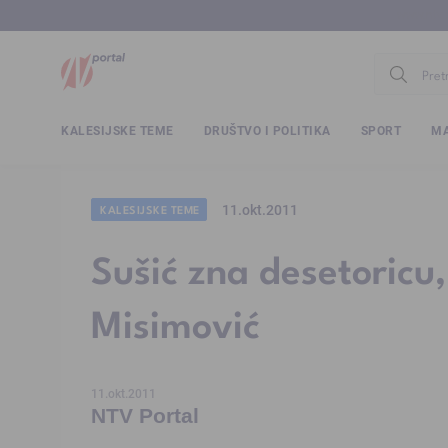
www.ntv.
KALESIJSKE TEME
DRUŠTVO I POLITIKA
SPORT
MA
11.okt.2011
KALESIJSKE TEME
Sušić zna desetoricu,
Misimović
11.okt.2011
NTV Portal