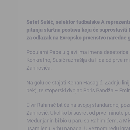
Safet Sušić, selektor fudbalske A reprezen
pitanju startna postava koju će suprostaviti
za odlazak na Evropsko prvenstvo naredne go
Popularni Pape u glavi ima imena desetorice 
Konkretno, Sušić razmišlja da li da od prve m
Zahirovića.
Na golu će stajati Kenan Hasagić. Zadnju lini
bek), te stoperski dvojac Boris Pandža – Emir
Elvir Rahimić bit će na svojoj standardnoj pozic
Zahirović. Ukoliko bi susret od prve minute p
Medunjanin bi bio u paru sa Rahimićem, a Misim
usamljen u vrhu napada. U veznom redu igrat ć