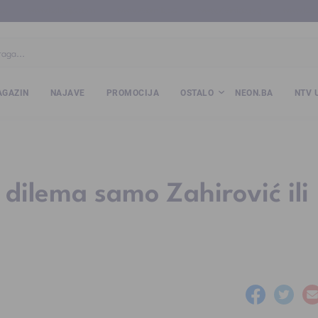
ba
www.kalesija.com
www.zvornik.ba
www.zivinice.org
www.kale
GAZIN
NAJAVE
PROMOCIJA
OSTALO
NEON.BA
NTV 
 dilema samo Zahirović ili