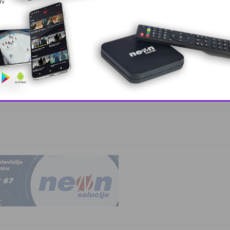
, lider ko …
This popup will close in:
9