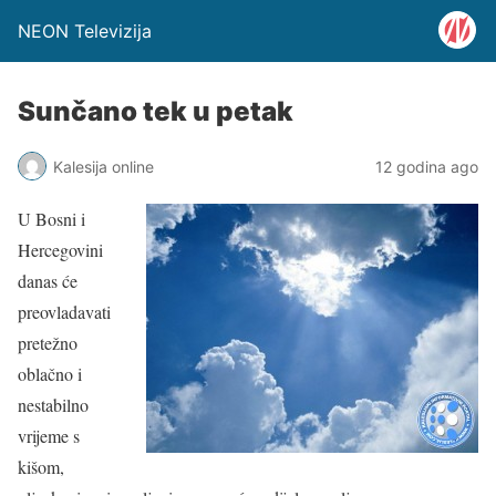
NEON Televizija
Sunčano tek u petak
Kalesija online
12 godina ago
U Bosni i
Hercegovini
danas će
preovladavati
pretežno
oblačno i
nestabilno
vrijeme s
kišom,