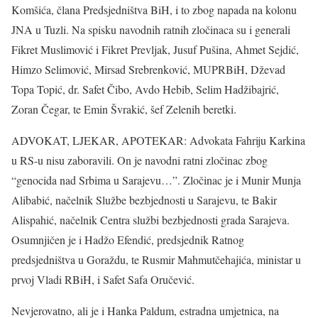
Komšića, člana Predsjedništva BiH, i to zbog napada na kolonu
JNA u Tuzli. Na spisku navodnih ratnih zločinaca su i generali
Fikret Muslimović i Fikret Prevljak, Jusuf Pušina, Ahmet Sejdić,
Himzo Selimović, Mirsad Srebrenković, MUPRBiH, Dževad
Topa Topić, dr. Safet Čibo, Avdo Hebib, Selim Hadžibajrić,
Zoran Čegar, te Emin Švrakić, šef Zelenih beretki.
ADVOKAT, LJEKAR, APOTEKAR: Advokata Fahriju Karkina
u RS-u nisu zaboravili. On je navodni ratni zločinac zbog
“genocida nad Srbima u Sarajevu…”. Zločinac je i Munir Munja
Alibabić, načelnik Službe bezbjednosti u Sarajevu, te Bakir
Alispahić, načelnik Centra službi bezbjednosti grada Sarajeva.
Osumnjičen je i Hadžo Efendić, predsjednik Ratnog
predsjedništva u Goraždu, te Rusmir Mahmutčehajića, ministar u
prvoj Vladi RBiH, i Safet Safa Oručević.
Nevjerovatno, ali je i Hanka Paldum, estradna umjetnica, na