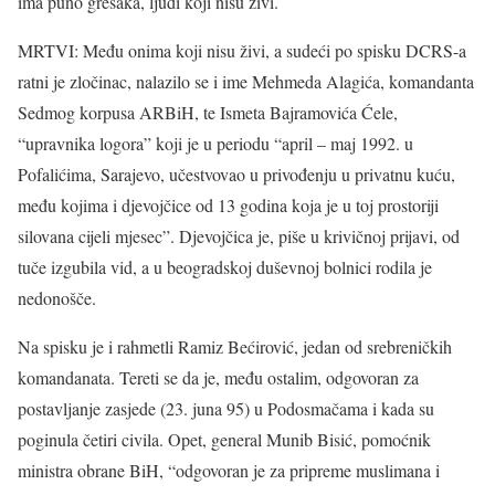
ima puno grešaka, ljudi koji nisu živi.
MRTVI: Među onima koji nisu živi, a sudeći po spisku DCRS-a
ratni je zločinac, nalazilo se i ime Mehmeda Alagića, komandanta
Sedmog korpusa ARBiH, te Ismeta Bajramovića Ćele,
“upravnika logora” koji je u periodu “april – maj 1992. u
Pofalićima, Sarajevo, učestvovao u privođenju u privatnu kuću,
među kojima i djevojčice od 13 godina koja je u toj prostoriji
silovana cijeli mjesec”. Djevojčica je, piše u krivičnoj prijavi, od
tuče izgubila vid, a u beogradskoj duševnoj bolnici rodila je
nedonošče.
Na spisku je i rahmetli Ramiz Bećirović, jedan od srebreničkih
komandanata. Tereti se da je, među ostalim, odgovoran za
postavljanje zasjede (23. juna 95) u Podosmačama i kada su
poginula četiri civila. Opet, general Munib Bisić, pomoćnik
ministra obrane BiH, “odgovoran je za pripreme muslimana i