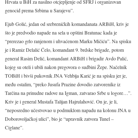
Hrvata u BiH za nasilno otcjepljenje od SFRJ i organizovan
genocid prema Srbima u Sarajevu”.
Ejub Golić, jedan od srebreničkih komandanata ARBiH, kriv je
što je predvodio napade na sela u opštini Bratunac kada je
“prerezao grlo ranjenom i uhvaćenom Marku Mičiću”. Na spisku
je i Ramiz Delalić Ćelo, komandant 9. brdske brigade, potom
general Rasim Delić, komandant ARBiH i brigadir Avdo Palić,
kojeg su oteli i ubili nakon pregovora o sudbini Žepe. Načelnik
TOBiH i bivši pukovnik JNA Vehbija Karić je na spisku jer je,
među ostalim, “preko Jusufa Prazine dovodio zatvorenike iz
Tarčina na prinudne radove na Igman, zatvarao Srbe u logore…”.
Kriv je i general Mustafa Talijan Hajrulahović. On je, je li,
“neposredno učestvovao u podmuklom napadu na kolonu JNA u
Doborovoljačkoj ulici”, bio je “upravnik zatvora Tunel –
Ciglane”.