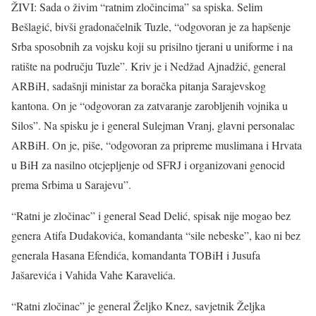
ŽIVI: Sada o živim “ratnim zločincima” sa spiska. Selim
Bešlagić, bivši gradonačelnik Tuzle, “odgovoran je za hapšenje
Srba sposobnih za vojsku koji su prisilno tjerani u uniforme i na
ratište na području Tuzle”. Kriv je i Nedžad Ajnadžić, general
ARBiH, sadašnji ministar za boračka pitanja Sarajevskog
kantona. On je “odgovoran za zatvaranje zarobljenih vojnika u
Silos”. Na spisku je i general Sulejman Vranj, glavni personalac
ARBiH. On je, piše, “odgovoran za pripreme muslimana i Hrvata
u BiH za nasilno otcjepljenje od SFRJ i organizovani genocid
prema Srbima u Sarajevu”.
“Ratni je zločinac” i general Sead Delić, spisak nije mogao bez
genera Atifa Dudakovića, komandanta “sile nebeske”, kao ni bez
generala Hasana Efendića, komandanta TOBiH i Jusufa
Jašarevića i Vahida Vahe Karavelića.
“Ratni zločinac” je general Željko Knez, savjetnik Željka