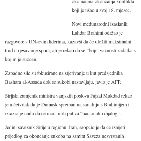
oko načina okončanja konflikta
koji je ušao u svoj 18. mjesec.
Novi međunarodni izaslanik
Lahdar Brahimi održao je
razgovore s UN-ovim liderima, kazavši da će uložiti maksimalni
trud u rješavanje spora, ali je rekao da se “boji” važnosti zadatka s
kojim je suočen.
Zapadne sile su fokusirane na stjerivanje u kut predsjednika
Bashara al-Assada dok se sukobi nastavljaju, javio je AFP.
Sirijski zamjenik ministra vanjskih poslova Fajzal Mukdad rekao
je u četvrtak da je Damask spreman na saradnju s Brahimijem i
izrazio je nadu da će moći utrti put za “nacionalni dijalog”.
Jedini saveznik Sirije u regionu, Iran, saopćio je da će iznijeti
prijedlog za okončanje sukoba na samitu Saveza nesvrstanih