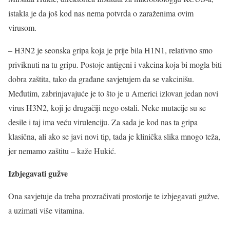
istakla je da još kod nas nema potvrda o zaraženima ovim
virusom.
– H3N2 je seonska gripa koja je prije bila H1N1, relativno smo
priviknuti na tu gripu. Postoje antigeni i vakcina koja bi mogla biti
dobra zaštita, tako da građane savjetujem da se vakcinišu.
Međutim, zabrinjavajuće je to što je u Americi izlovan jedan novi
virus H3N2, koji je drugačiji nego ostali. Neke mutacije su se
desile i taj ima veću virulenciju. Za sada je kod nas ta gripa
klasična, ali ako se javi novi tip, tada je klinička slika mnogo teža,
jer nemamo zaštitu – kaže Hukić.
Izbjegavati gužve
Ona savjetuje da treba prozračivati prostorije te izbjegavati gužve,
a uzimati više vitamina.