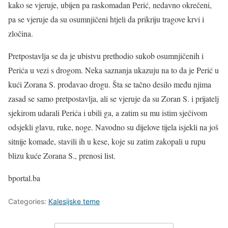
kako se vjeruje, ubijen pa raskomadan Perić, nedavno okrečeni,
pa se vjeruje da su osumnjičeni htjeli da prikriju tragove krvi i
zločina.
Pretpostavlja se da je ubistvu prethodio sukob osumnjičenih i
Perića u vezi s drogom. Neka saznanja ukazuju na to da je Perić u
kući Zorana S. prodavao drogu. Šta se tačno desilo među njima
zasad se samo pretpostavlja, ali se vjeruje da su Zoran S. i prijatelj
sjekirom udarali Perića i ubili ga, a zatim su mu istim sječivom
odsjekli glavu, ruke, noge. Navodno su dijelove tijela isjekli na još
sitnije komade, stavili ih u kese, koje su zatim zakopali u rupu
blizu kuće Zorana S., prenosi list.
bportal.ba
Categories:
Kalesijske teme