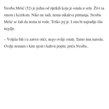
Nesiba Mršić (52) je jedna od rijetkih koja je ostala u selu. Živi sa
sinom i kćerkom. Niko ne radi, nema nikakva primanja. Nesiba
Mršić se žali da nema ni vode. Teško joj je. I ona bi najradije išla
negdje.
– Voljela bih i u zatvor otići, nego ovdje ostati, Tamo ima naroda.
Ovdje nemam s kim sjesti i kahvu popiti, priča Nesiba..