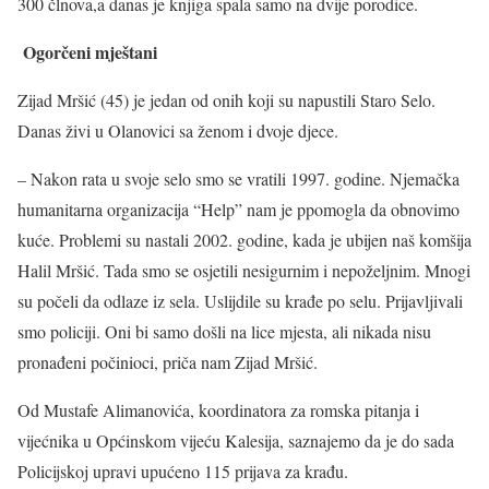
300 člnova,a danas je knjiga spala samo na dvije porodice.
Ogorčeni mještani
Zijad Mršić (45) je jedan od onih koji su napustili Staro Selo.
Danas živi u Olanovici sa ženom i dvoje djece.
– Nakon rata u svoje selo smo se vratili 1997. godine. Njemačka
humanitarna organizacija “Help” nam je ppomogla da obnovimo
kuće. Problemi su nastali 2002. godine, kada je ubijen naš komšija
Halil Mršić. Tada smo se osjetili nesigurnim i nepoželjnim. Mnogi
su počeli da odlaze iz sela. Uslijdile su krađe po selu. Prijavljivali
smo policiji. Oni bi samo došli na lice mjesta, ali nikada nisu
pronađeni počinioci, priča nam Zijad Mršić.
Od Mustafe Alimanovića, koordinatora za romska pitanja i
vijećnika u Općinskom vijeću Kalesija, saznajemo da je do sada
Policijskoj upravi upućeno 115 prijava za krađu.