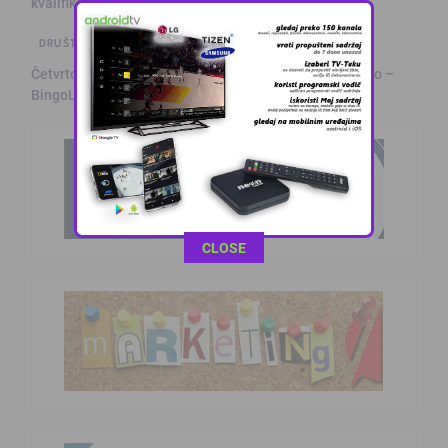
kvalifikovanih …
DRUŠTVO I POLITIKA
Četvrto ljeto zaredom Trg slobode postaje Naše mjesto –
BingoL …
This popup will close in:
11
CLOSE