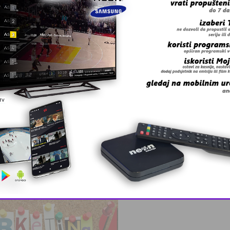
, lider ko …
This popup will close in:
10