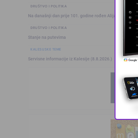
DRUŠTVO I POLITIKA
Na današnji dan prije 101. godine rođen Alija Izetbegović
DRUŠTVO I POLITIKA
Stanje na putevima
KALESIJSKE TEME
Servisne informacije iz Kalesije (8.8.2026.)