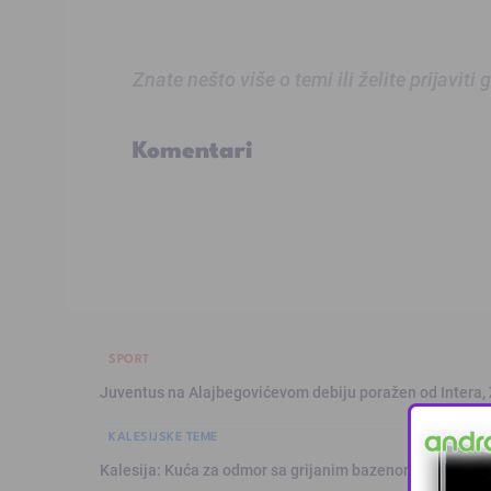
Znate nešto više o temi ili želite prijaviti
Komentari
SPORT
Juventus na Alajbegovićevom debiju poražen od Intera,
KALESIJSKE TEME
Kalesija: Kuća za odmor sa grijanim bazenom