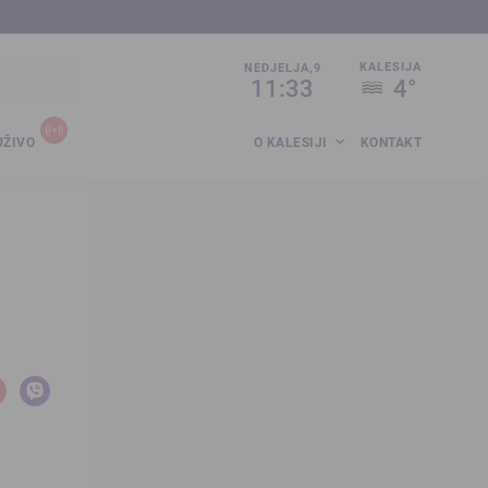
sija.co.ba
KALESIJA
NEDJELJA,9
11:33
4°
UŽIVO
O KALESIJI
KONTAKT