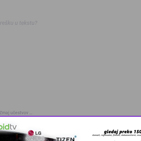
 grešku u tekstu?
 Zmaj učestvov …