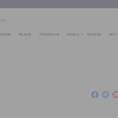
ba
www.kalesija.com
www.zvornik.ba
www.zivinice.org
www.kale
GAZIN
NAJAVE
PROMOCIJA
OSTALO
NEON.BA
NTV 