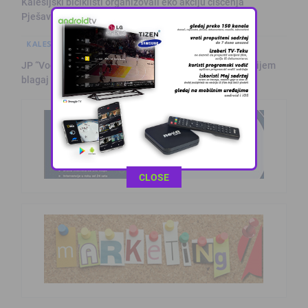
Kalesijski biciklisti organizovali eko akciju čišćenja
Pješavice
KALESIJSKE TEME
JP “Vodovod i kanalizacija Kalesija”: Javni oglas za prijem
blagaj …
This popup will close in:
10
CLOSE