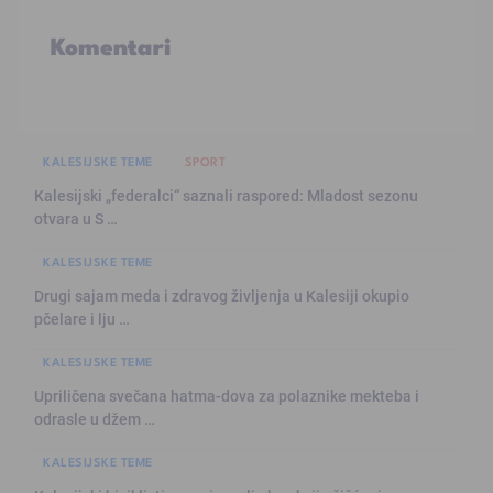
Komentari
KALESIJSKE TEME
SPORT
Kalesijski „federalci“ saznali raspored: Mladost sezonu
otvara u S …
KALESIJSKE TEME
Drugi sajam meda i zdravog življenja u Kalesiji okupio
pčelare i lju …
KALESIJSKE TEME
Upriličena svečana hatma-dova za polaznike mekteba i
odrasle u džem …
KALESIJSKE TEME