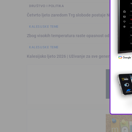
DRUŠTVO I POLITIKA
Četvrto ljeto zaredom Trg slobode postaje Naše mjesto
KALESIJSKE TEME
Zbog visokih temperatura raste opasnost od požara: Vat
KALESIJSKE TEME
Kalesijsko ljeto 2026 | Uživanje za sve generacije: Šare