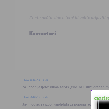
Znate nešto više o temi ili želite prijaviti
Komentari
KALESIJSKE TEME
Za ugodnije ljeto: Klima servis „Ćiro“ na usluzi građanim
KALESIJSKE TEME
Javni oglas za izbor kandidata za popunu rezervne liste 