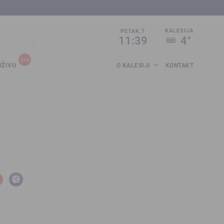
sija.co.ba
KALESIJA
PETAK,7
11:39
4°
UŽIVO
O KALESIJI
KONTAKT