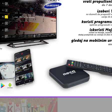
 – BingoL …
rogasci pozivaj …
nko zabavio …
This popup will close in:
10