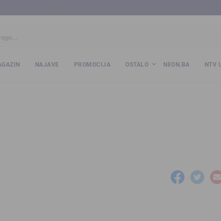
ba
www.kalesija.com
www.zvornik.ba
www.zivinice.org
www.kale
GAZIN
NAJAVE
PROMOCIJA
OSTALO
NEON.BA
NTV 