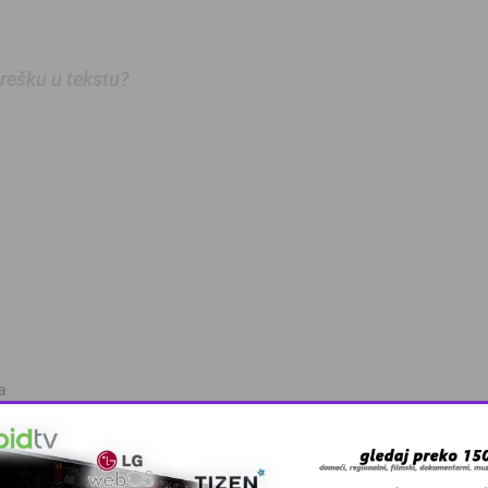
 grešku u tekstu?
a
kvalifikovanih …