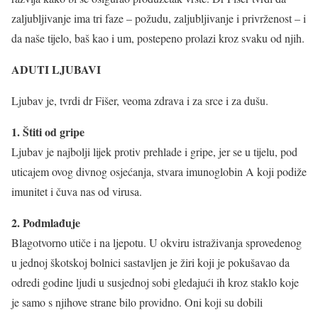
zaljubljivanje ima tri faze – požudu, zaljubljivanje i privrženost – i
da naše tijelo, baš kao i um, postepeno prolazi kroz svaku od njih.
ADUTI LJUBAVI
Ljubav je, tvrdi dr Fišer, veoma zdrava i za srce i za dušu.
1. Štiti od gripe
Ljubav je najbolji lijek protiv prehlade i gripe, jer se u tijelu, pod
uticajem ovog divnog osjećanja, stvara imunoglobin A koji podiže
imunitet i čuva nas od virusa.
2. Podmlađuje
Blagotvorno utiče i na ljepotu. U okviru istraživanja sprovedenog
u jednoj škotskoj bolnici sastavljen je žiri koji je pokušavao da
odredi godine ljudi u susjednoj sobi gledajući ih kroz staklo koje
je samo s njihove strane bilo providno. Oni koji su dobili