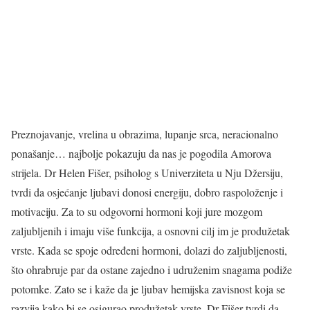
Preznojavanje, vrelina u obrazima, lupanje srca, neracionalno
ponašanje… najbolje pokazuju da nas je pogodila Amorova
strijela. Dr Helen Fišer, psiholog s Univerziteta u Nju Džersiju,
tvrdi da osjećanje ljubavi donosi energiju, dobro raspoloženje i
motivaciju. Za to su odgovorni hormoni koji jure mozgom
zaljubljenih i imaju više funkcija, a osnovni cilj im je produžetak
vrste. Kada se spoje određeni hormoni, dolazi do zaljubljenosti,
što ohrabruje par da ostane zajedno i udruženim snagama podiže
potomke. Zato se i kaže da je ljubav hemijska zavisnost koja se
razvija kako bi se osigurao produžetak vrste. Dr Fišer tvrdi da