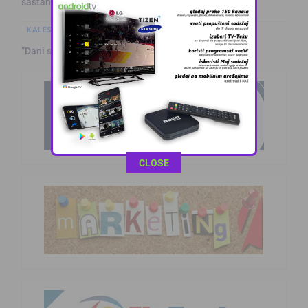
sastanak
KALESIJSKE TEME
“Dani sporta” u Raincima Gornjim
This popup will close in:
11
CLOSE