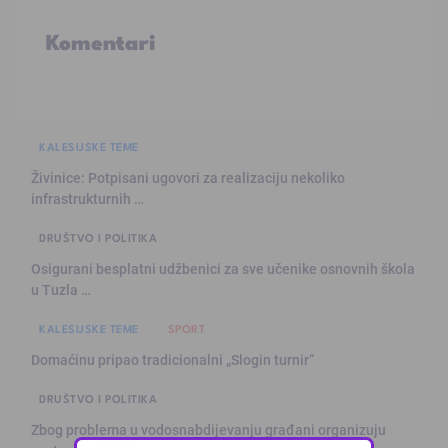
Komentari
KALESIJSKE TEME
Živinice: Potpisani ugovori za realizaciju nekoliko
infrastrukturnih …
DRUŠTVO I POLITIKA
Osigurani besplatni udžbenici za sve učenike osnovnih škola
u Tuzla …
KALESIJSKE TEME
SPORT
Domaćinu pripao tradicionalni „Slogin turnir“
DRUŠTVO I POLITIKA
Zbog problema u vodosnabdijevanju građani organizuju