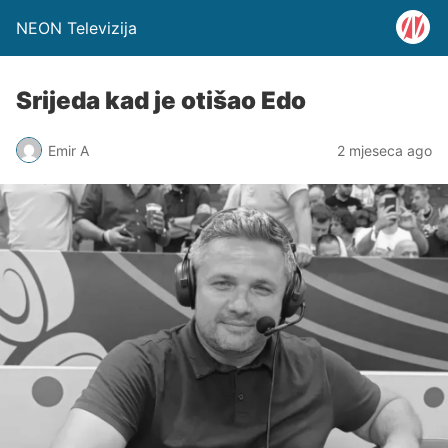
NEON Televizija
Srijeda kad je otišao Edo
Emir A
2 mjeseca ago