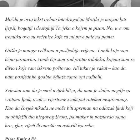
Možda je ovaj tekst trebao biti drugačiji. Možda je mogao biti
ljepši, bogatiji i dostojniji čovjeka o kojem je pisan. No, u ovom
trenutku ovo su rečenice koje su mi prve pale na pamet.
Otišlo je mnogo velikana u posljednje vrijeme. I onih koje sam
lično poznavao, i onih čiji sam rad pratio izdaleka, kojima sam se
divio i koje sam iskreno poštovao. Ali takav je vakat – kao da
nam posljednjih godina odlaze samo oni najbolji.
Svjestan sam da je smrt uvijek blizu, da nam je stalno negdje za
vratom. Ipak, ovakve vijesti me svaki put zateknu nespremnog.
Kao da čovjek nikada ne može biti spreman na odlazak ljudi koji
su obilježili dio njegovog života, pa makar ih poznavao samo
kroz glas, riječi ili ono što su ostavili iza sebe.
Piše: Emir Alić