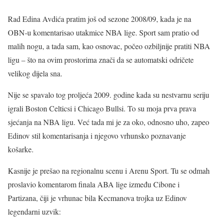
Rad Edina Avdića pratim još od sezone 2008/09, kada je na
OBN-u komentarisao utakmice NBA lige. Sport sam pratio od
malih nogu, a tada sam, kao osnovac, počeo ozbiljnije pratiti NBA
ligu – što na ovim prostorima znači da se automatski odričete
velikog dijela sna.
Nije se spavalo tog proljeća 2009. godine kada su nestvarnu seriju
igrali Boston Celticsi i Chicago Bullsi. To su moja prva prava
sjećanja na NBA ligu. Već tada mi je za oko, odnosno uho, zapeo
Edinov stil komentarisanja i njegovo vrhunsko poznavanje
košarke.
Kasnije je prešao na regionalnu scenu i Arenu Sport. Tu se odmah
proslavio komentarom finala ABA lige između Cibone i
Partizana, čiji je vrhunac bila Kecmanova trojka uz Edinov
legendarni uzvik: