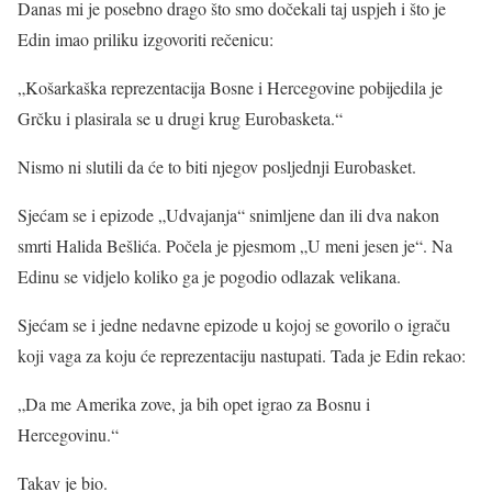
Danas mi je posebno drago što smo dočekali taj uspjeh i što je
Edin imao priliku izgovoriti rečenicu:
„Košarkaška reprezentacija Bosne i Hercegovine pobijedila je
Grčku i plasirala se u drugi krug Eurobasketa.“
Nismo ni slutili da će to biti njegov posljednji Eurobasket.
Sjećam se i epizode „Udvajanja“ snimljene dan ili dva nakon
smrti Halida Bešlića. Počela je pjesmom „U meni jesen je“. Na
Edinu se vidjelo koliko ga je pogodio odlazak velikana.
Sjećam se i jedne nedavne epizode u kojoj se govorilo o igraču
koji vaga za koju će reprezentaciju nastupati. Tada je Edin rekao:
„Da me Amerika zove, ja bih opet igrao za Bosnu i
Hercegovinu.“
Takav je bio.