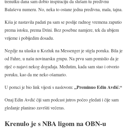
trenutku dana sam dobio inspiraciju da slušam tu predivnu
Balaševu numeru. No, neka to ostane jedna predivna, mala, tajna.
Kiša je nastavila padati pa sam se poslije radnog vremena zaputio
prema istoku, prema Drini. Bez posebne namjere, tek da ubijem
vrijeme i pobijedim dosadu.
Negdje na ulasku u Kozluk na Messenger je stigla poruka. Bila je
od Fahre, u našu novinarsku grupu. Na prvu sam pomislio da je
riječ o najavi nekog događaja. Međutim, kada sam stao i otvorio
poruku, kao da me neko ošamario.
„Preminuo Edin Avdić.“
U poruci je bio link vijesti s naslovom:
Onaj Edin Avdić čiji sam podcast jutros počeo gledati i čije sam
gledanje planirao završiti večeras.
Krenulo je s NBA ligom na OBN-u