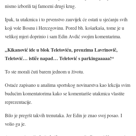
nismo izborili taj famozni drugi krug.
Ipak, ta utakmica i to prvenstvo zauvijek će ostati u sjećanju svih
koji vole Bosnu i Hercegovinu. Pored bh. košarkaša, tome je u
velikoj mjeri doprinio i sam Edin Avdić svojim komentarima.
„Kikanović ide u blok Teletoviću, preuzima Lavrinovič,
Teletović… ističe napad… Teletović s parkingaaaaa!“
To ste morali čuti barem jednom u životu.
Ostaće zapisano u analima sportskog novinarstva kao lekcija svim
budućim komentatorima kako se komentariše utakmica vlastite
reprezentacije.
Bilo je pregršt takvih trenutaka. Jer Edin je znao svoj posao. I
volio ga je.