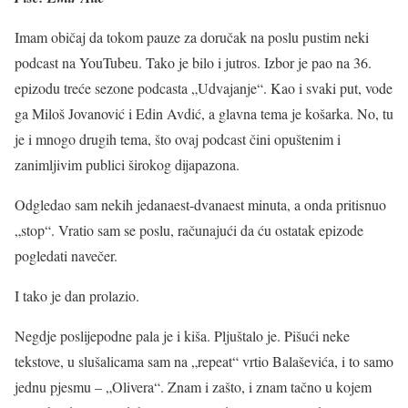
Imam običaj da tokom pauze za doručak na poslu pustim neki
podcast na YouTubeu. Tako je bilo i jutros. Izbor je pao na 36.
epizodu treće sezone podcasta „Udvajanje“. Kao i svaki put, vode
ga Miloš Jovanović i Edin Avdić, a glavna tema je košarka. No, tu
je i mnogo drugih tema, što ovaj podcast čini opuštenim i
zanimljivim publici širokog dijapazona.
Odgledao sam nekih jedanaest-dvanaest minuta, a onda pritisnuo
„stop“. Vratio sam se poslu, računajući da ću ostatak epizode
pogledati navečer.
I tako je dan prolazio.
Negdje poslijepodne pala je i kiša. Pljuštalo je. Pišući neke
tekstove, u slušalicama sam na „repeat“ vrtio Balaševića, i to samo
jednu pjesmu – „Olivera“. Znam i zašto, i znam tačno u kojem