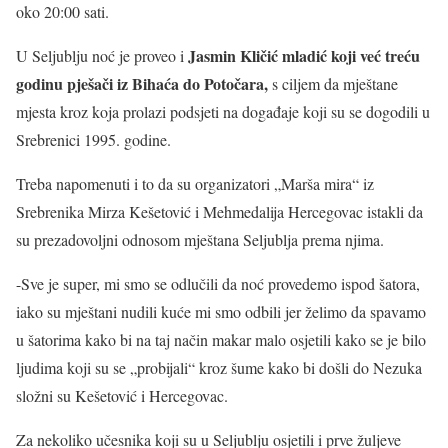
oko 20:00 sati.
Jasmin Kličić mladić koji već treću
U Seljublju noć je proveo i
godinu pješači iz Bihaća do Potočara,
s ciljem da mještane
mjesta kroz koja prolazi podsjeti na događaje koji su se dogodili u
Srebrenici 1995. godine.
Treba napomenuti i to da su organizatori „Marša mira“ iz
Srebrenika Mirza Kešetović i Mehmedalija Hercegovac istakli da
su prezadovoljni odnosom mještana Seljublja prema njima.
-Sve je super, mi smo se odlučili da noć provedemo ispod šatora,
iako su mještani nudili kuće mi smo odbili jer želimo da spavamo
u šatorima kako bi na taj način makar malo osjetili kako se je bilo
ljudima koji su se „probijali“ kroz šume kako bi došli do Nezuka
složni su Kešetović i Hercegovac.
Za nekoliko učesnika koji su u Seljublju osjetili i prve žuljeve