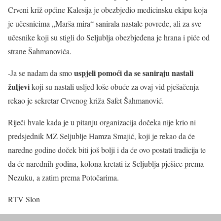
Crveni križ općine Kalesija je obezbjedio medicinsku ekipu koja
je učesnicima „Marša mira“ sanirala nastale povrede, ali za sve
učesnike koji su stigli do Seljublja obezbjeđena je hrana i piće od
strane Šahmanovića.
uspjeli pomoći da se saniraju nastali
-Ja se nadam da smo
žuljevi
koji su nastali usljed loše obuće za ovaj vid pješačenja
rekao je sekretar Crvenog križa Safet Šahmanović.
Riječi hvale kada je u pitanju organizacija dočeka nije krio ni
predsjednik MZ Seljublje Hamza Smajić, koji je rekao da će
naredne godine doček biti još bolji i da će ovo postati tradicija te
da će narednih godina, kolona kretati iz Seljublja pješice prema
Nezuku, a zatim prema Potočarima.
RTV Slon