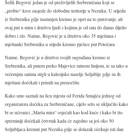
Šefik Begović jedan je od preživljelih Srebreničana koji se
„probio“ kroz zasjede do slobodne teritorije u Nezuku. U srijedu
iz Srebrenika gdje nastanjen krenuo je opet na to putovanje, ali
ovaj put u miru i društvu ljudi s kojima je od rata do danas dijelio
dobro i zlo. Naime, Begović je u društvu oko 35 mještana i
mještanki Srebrenika u srijedu krenuo pješice put Potočara.
Naime, Begović je u društvu svojih sugrađana krenuo iz
Srebrenika, ali putem preko Majevice ratnom linijom, te su tako u
večernjim satima stigli u kalesijsko naselje Seljublje gdje su ih
mještani dočekali i primili na prenoćište.
Kako smo saznali na licu mjesta od Ferida Smajića jednog od
organizatora dočeka za Srebreničane, cijelo selo se uključilo kako
bi se učesnici „Marša mira“ osjećali kao kod kuće i kako bi što
spreminiji dočekali četvrtak kada će zajedno sa još oko 50
Seljubljaca krenuti put Nezuka gdje se dolazak očekuje isti dan