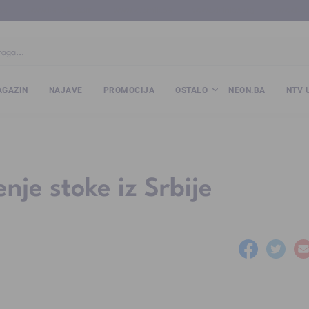
ba
www.kalesija.com
www.zvornik.ba
www.zivinice.org
www.kale
GAZIN
NAJAVE
PROMOCIJA
OSTALO
NEON.BA
NTV 
nje stoke iz Srbije