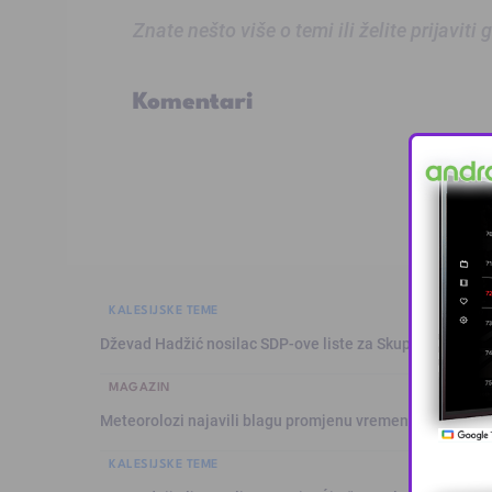
Znate nešto više o temi ili želite prijaviti
Komentari
KALESIJSKE TEME
Dževad Hadžić nosilac SDP-ove liste za Skupštinu Tuzl
MAGAZIN
Meteorolozi najavili blagu promjenu vremena: Sutra plju
KALESIJSKE TEME