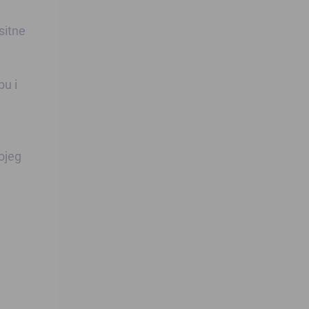
 sitne
bu i
kojeg