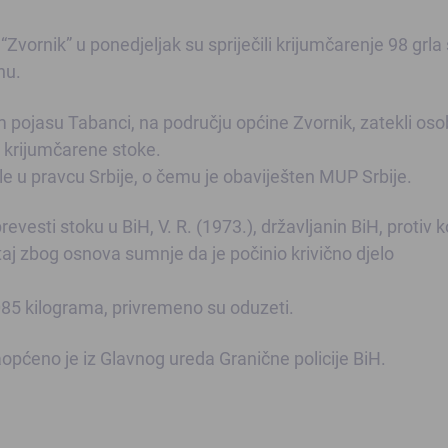
 “Zvornik” u ponedjeljak su spriječili krijumčarenje 98 grla
nu.
 pojasu Tabanci, na području općine Zvornik, zatekli oso
e krijumčarene stoke.
 u pravcu Srbije, o čemu je obaviješten MUP Srbije.
evesti stoku u BiH, V. R. (1973.), državljanin BiH, protiv 
aj zbog osnova sumnje da je počinio krivično djelo
085 kilograma, privremeno su oduzeti.
općeno je iz Glavnog ureda Granične policije BiH.