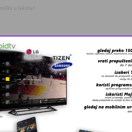
 grešku u tekstu?
anskog kanton …
skovi i grmljav …