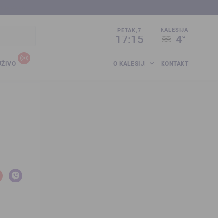
sija.co.ba
KALESIJA
PETAK,7
17:15
4°
UŽIVO
O KALESIJI
KONTAKT