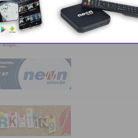
a
kvalifikovanih …
 – BingoL …
This popup will close in:
10