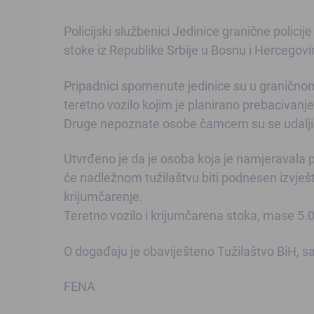
Policijski službenici Jedinice granične policije
stoke iz Republike Srbije u Bosnu i Hercegovi
Pripadnici spomenute jedinice su u graničnom
teretno vozilo kojim je planirano prebacivanj
Druge nepoznate osobe čamcem su se udaljile
Utvrđeno je da je osoba koja je namjeravala pr
će nadležnom tužilaštvu biti podnesen izvješt
krijumčarenje.
Teretno vozilo i krijumčarena stoka, mase 5.
O događaju je obaviješteno Tužilaštvo BiH, sa
FENA