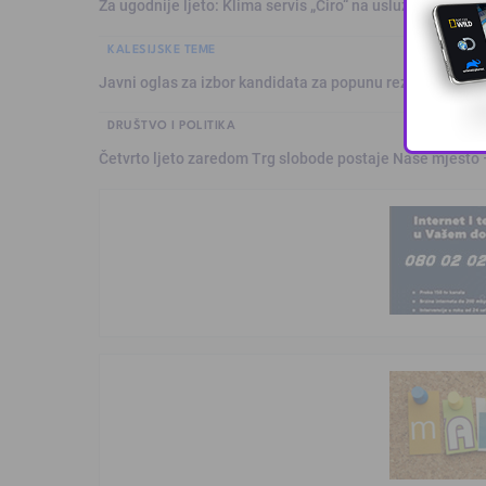
Za ugodnije ljeto: Klima servis „Ćiro“ na usluzi građanim
KALESIJSKE TEME
Javni oglas za izbor kandidata za popunu rezervne liste 
DRUŠTVO I POLITIKA
Četvrto ljeto zaredom Trg slobode postaje Naše mjesto