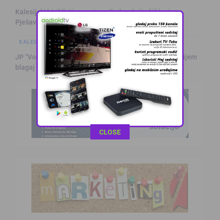
Kalesijski biciklisti organizovali eko akciju čišćenja
Pješavice
KALESIJSKE TEME
JP “Vodovod i kanalizacija Kalesija”: Javni oglas za prijem
blagaj …
This popup will close in:
9
CLOSE