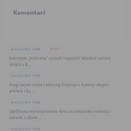
Komentari
KALESIJSKE TEME
SPORT
Kalesijski „federalci“ saznali raspored: Mladost sezonu
otvara u S …
KALESIJSKE TEME
Drugi sajam meda i zdravog življenja u Kalesiji okupio
pčelare i lju …
KALESIJSKE TEME
Upriličena svečana hatma-dova za polaznike mekteba i
odrasle u džem …
KALESIJSKE TEME