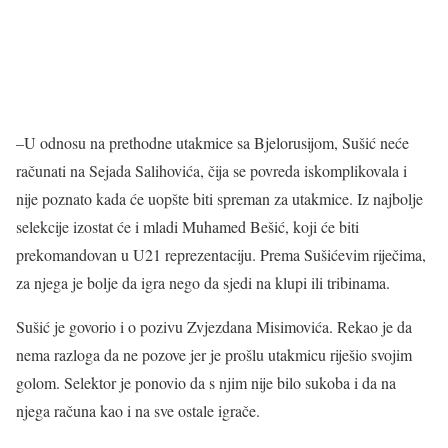
–U odnosu na prethodne utakmice sa Bjelorusijom, Sušić neće
računati na Sejada Salihovića, čija se povreda iskomplikovala i
nije poznato kada će uopšte biti spreman za utakmice. Iz najbolje
selekcije izostat će i mladi Muhamed Bešić, koji će biti
prekomandovan u U21 reprezentaciju. Prema Sušićevim riječima,
za njega je bolje da igra nego da sjedi na klupi ili tribinama.
Sušić je govorio i o pozivu Zvjezdana Misimovića. Rekao je da
nema razloga da ne pozove jer je prošlu utakmicu riješio svojim
golom. Selektor je ponovio da s njim nije bilo sukoba i da na
njega računa kao i na sve ostale igrače.