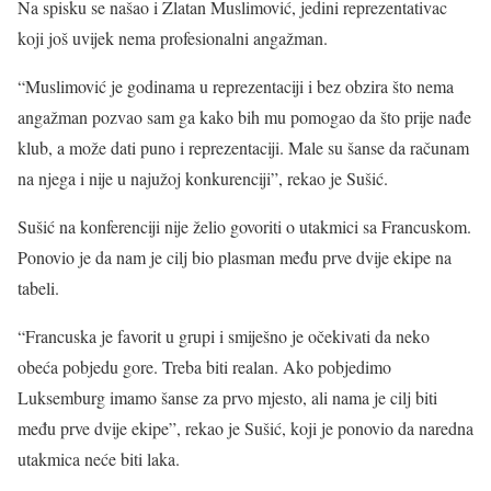
Na spisku se našao i Zlatan Muslimović, jedini reprezentativac
koji još uvijek nema profesionalni angažman.
“Muslimović je godinama u reprezentaciji i bez obzira što nema
angažman pozvao sam ga kako bih mu pomogao da što prije nađe
klub, a može dati puno i reprezentaciji. Male su šanse da računam
na njega i nije u najužoj konkurenciji”, rekao je Sušić.
Sušić na konferenciji nije želio govoriti o utakmici sa Francuskom.
Ponovio je da nam je cilj bio plasman među prve dvije ekipe na
tabeli.
“Francuska je favorit u grupi i smiješno je očekivati da neko
obeća pobjedu gore. Treba biti realan. Ako pobjedimo
Luksemburg imamo šanse za prvo mjesto, ali nama je cilj biti
među prve dvije ekipe”, rekao je Sušić, koji je ponovio da naredna
utakmica neće biti laka.