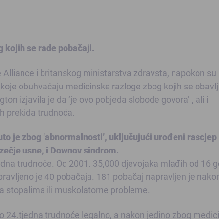
g kojih se rade pobačaji.
Alliance i britanskog ministarstva zdravsta, napokon su 
u koje obuhvaćaju medicinske razloge zbog kojih se obavlj
on izjavila je da ‘je ovo pobjeda slobode govora’ , ali i
h prekida trudnoća.
uto je zbog ‘abnormalnosti’, uključujući urođeni rascjep
o zečje usne, i Downov sindrom.
edna trudnoće. Od 2001. 35,000 djevojaka mlađih od 16 g
apravljeno je 40 pobačaja. 181 pobačaj napravljen je nako
na stopalima ili muskolatorne probleme.
 do 24.tjedna trudnoće legalno, a nakon jedino zbog medic