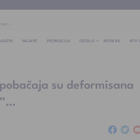
ba
www.kalesija.com
www.zvornik.ba
www.zivinice.org
www.kale
GAZIN
NAJAVE
PROMOCIJA
OSTALO
NEON.BA
NTV 
pobačaja su deformisana
a”…