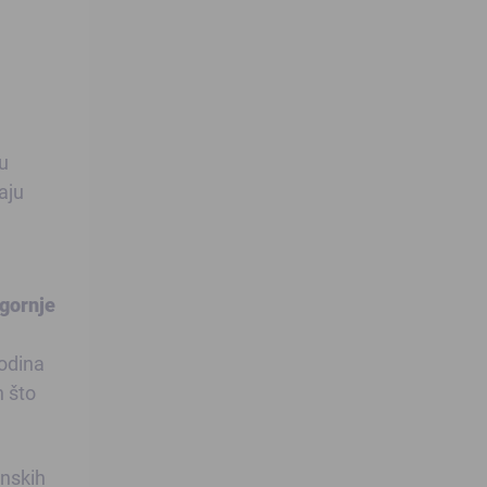
u
aju
 gornje
odina
n što
inskih