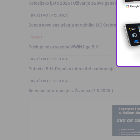
Kalesijsko ljeto 2026 | Uživanje za sve generacije: Šare
DRUŠTVO I POLITIKA
Danas nova saslušanja saradnika MC Srebrenica
SPORT
Počinje nova sezona WWIN lige BiH
DRUŠTVO I POLITIKA
Putevi u BiH: Pojačan intenzitet saobraćaja
DRUŠTVO I POLITIKA
Servisne informacije iz Živinica (7.8.2026.)