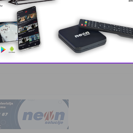
nko zabavio …
This popup will close in:
9