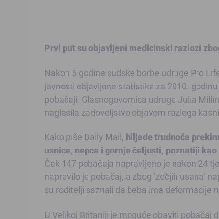
Prvi put su objavljeni medicinski razlozi zbo
Nakon 5 godina sudske borbe udruge Pro Life 
javnosti objavljene statistike za 2010. godin
pobačaji. Glasnogovornica udruge Julia Millingt
naglasila zadovoljstvo objavom razloga kasni
Kako piše Daily Mail,
hiljade trudnoća prekin
usnice, nepca i gornje čeljusti, poznatiji ka
Čak 147 pobačaja napravljeno je nakon 24 tj
napravilo je pobačaj, a zbog ‘zečjih usana’ n
su roditelji saznali da beba ima deformacije 
U Velikoj Britaniji je moguće obaviti pobačaj