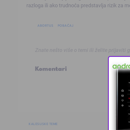
razloga ili ako trudnoća predstavlja rizik za 
ABORTUS
POBAČAJ
Znate nešto više o temi ili želite prijaviti
Komentari
KALESIJSKE TEME