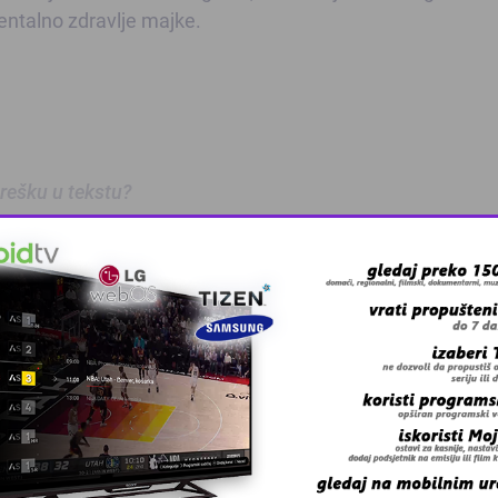
mentalno zdravlje majke.
 grešku u tekstu?