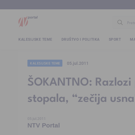
www.ntv.
KALESIJSKE TEME
DRUŠTVO I POLITIKA
SPORT
MA
05.jul.2011
KALESIJSKE TEME
ŠOKANTNO: Razlozi 
stopala, “zečija usn
05.jul.2011
NTV Portal