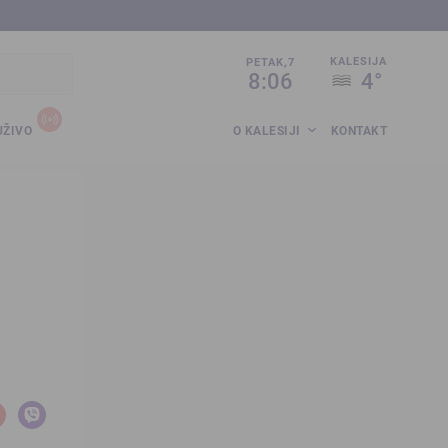
sija.co.ba
KALESIJA
PETAK,7
8:06
4°
UŽIVO
O KALESIJI
KONTAKT