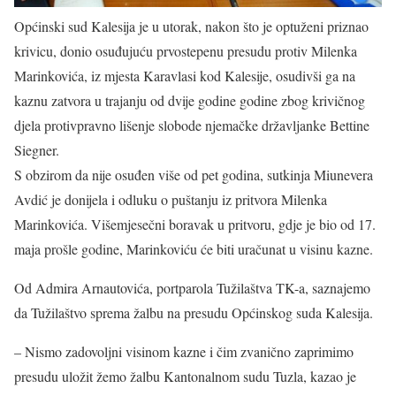
Općinski sud Kalesija je u utorak, nakon što je optuženi priznao
krivicu, donio osuđujuću prvostepenu presudu protiv Milenka
Marinkovića, iz mjesta Karavlasi kod Kalesije, osudivši ga na
kaznu zatvora u trajanju od dvije godine godine zbog krivičnog
djela protivpravno lišenje slobode njemačke državljanke Bettine
Siegner.
S obzirom da nije osuđen više od pet godina, sutkinja Miunevera
Avdić je donijela i odluku o puštanju iz pritvora Milenka
Marinkovića. Višemjesečni boravak u pritvoru, gdje je bio od 17.
maja prošle godine, Marinkoviću će biti uračunat u visinu kazne.
Od Admira Arnautovića, portparola Tužilaštva TK-a, saznajemo
da Tužilaštvo sprema žalbu na presudu Općinskog suda Kalesija.
– Nismo zadovoljni visinom kazne i čim zvanično zaprimimo
presudu uložit žemo žalbu Kantonalnom sudu Tuzla, kazao je