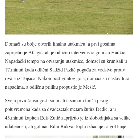
Domaći su bolje otvorili finalnu utakmicu, a prvi gostima
zaprijetio je Atlagić, ali je odlično intervenisao golman Hadžić.
Napadački tempo na otvaranju utakmice, domaći su krunisali u
17.minuti kada odlični Sadžid Fazlić pogađa za vodstvo protiv
rivala iz Tojšića. Nakon postignutog gola, domaći su nastavili sa
napadima, a odličnu priliku propustio je Mešić.
Svoju prvu šansu gosti su imali u samom finišu prvog
poluvremena kada sa dvadesetak metara šutira Dedić, a u
45.minuti kapiten Edis Zulić zaprijetio je iz slobodnjaka sa velike
udaljenosti, ali golman Edin Bukvar loptu izbacuje sa gol linije.