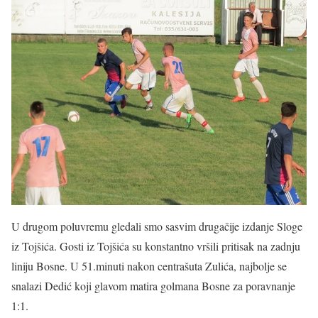
U drugom poluvremu gledali smo sasvim drugačije izdanje Sloge
iz Tojšića. Gosti iz Tojšića su konstantno vršili pritisak na zadnju
liniju Bosne. U 51.minuti nakon centrašuta Zulića, najbolje se
snalazi Dedić koji glavom matira golmana Bosne za poravnanje
1:1.