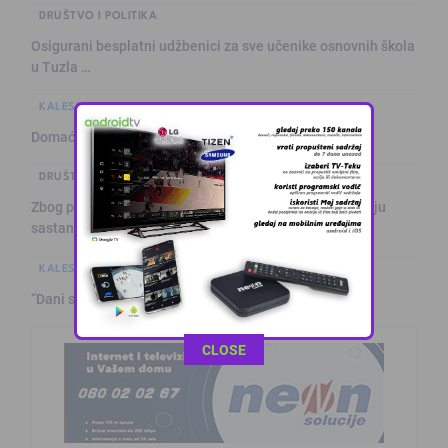
DRUŠTVO I POLITIKA
Osigurani besplatni udžbenici za sve učenike osnovnih škola
u Tuzla …
KALESIJSKE TEME
SPORT
Domaćinu pripao tradicionalni „Slogin turnir“
DRUŠTVO I POLITIKA
Zbog problema u vodosnabdijevanju građani organizuju
sastanak
KALESIJSKE TEME
“Dani sporta” u Raincima Gornjim
This popup will close in:
11
CLOSE