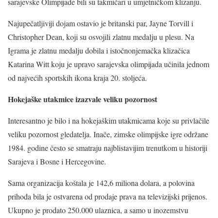
sarajevske Olimpijade bili su takmičari u umjetničkom klizanju.
Najupečatljiviji dojam ostavio je britanski par, Jayne Torvill i
Christopher Dean, koji su osvojili zlatnu medalju u plesu. Na
Igrama je zlatnu medalju dobila i istočnonjemačka klizačica
Katarina Witt koju je upravo sarajevska olimpijada učinila jednom
od najvećih sportskih ikona kraja 20. stoljeća.
Hokejaške utakmice izazvale veliku pozornost
Interesantno je bilo i na hokejaškim utakmicama koje su privlačile
veliku pozornost gledatelja. Inače, zimske olimpijske igre održane
1984. godine često se smatraju najblistavijim trenutkom u historiji
Sarajeva i Bosne i Hercegovine.
Sama organizacija koštala je 142,6 miliona dolara, a polovina
prihoda bila je ostvarena od prodaje prava na televizijski prijenos.
Ukupno je prodato 250.000 ulaznica, a samo u inozemstvu