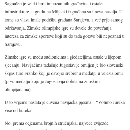
Sagrađen je veliki broj impozantnih građevina i ostale
infrastrukture, u gradu na Miljacki izgrađena su i nova naselja. U
tome su vlasti imale podršku građana Sarajeva, a već prije samog
održavanja, Zimske olimpijske igre su dovele do povećanja
interesa za zimske sportove koji su do tada gotovo bili nepoznati u
Sarajevu.
Zimske igre su među sudionicima i gledateljima ostale u lijepom
sjećanju. Navijačima tadašnje Jugoslavije omiljen je bio slovenski
skijaš Jure Franko koji je osvojio srebrenu medalju u veleslalomu
(prvu medalju koju je Jugoslavija dobila na zimskim
olimpijadama).
U to vrijeme nastala je čuvena navijačka pjesma – “Volimo Jureka
više od bureka”.
No, prema ocjenama brojnih stručnjaka, najveće zvijezde