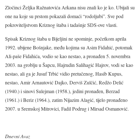
Zločinci Željka Ražnatovića Arkana nisu znali ko je ko. Ubijali su
one na koje su prstom pokazali domaći “rodoljubi”. Sve pod
pokroviteljstvom Kriznog štaba i tadašnje SDS-ove vlasti.
Spisak Kriznog štaba u Bijeljini ne spominje, početkom aprila
1992. ubijene Bošnjake, među kojima su Asim Fidahić, potomak
Ali-paše Fidahića, vodio se kao nestao, a pronađen 5. novembra
2003. na groblju u Šapcu, Hajrudin Salihagić Hajrov, vodi se kao
nestao, ali ga je Jusuf Trbić vidio pretučenog, Hasib Kupus,
nestao, Amir Arnautović Dajko, Derviš Zulčić, Redžo Delić
(1940.) i sinovi Sulejman (1958.), jedini pronađen, Berzad
(1961.) i Beriz (1964.), zatim Nijazim Alagić, tijelo pronađeno
2007. u Sremskoj Mitrovici, Fadil Podrug i Mirsad Osmanović.
Dnevni Avaz