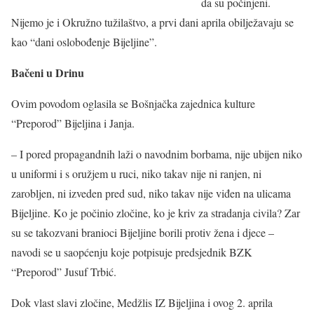
da su počinjeni.
Nijemo je i Okružno tužilaštvo, a prvi dani aprila obilježavaju se
kao “dani oslobođenje Bijeljine”.
Bačeni u Drinu
Ovim povodom oglasila se Bošnjačka zajednica kulture
“Preporod” Bijeljina i Janja.
– I pored propagandnih laži o navodnim borbama, nije ubijen niko
u uniformi i s oružjem u ruci, niko takav nije ni ranjen, ni
zarobljen, ni izveden pred sud, niko takav nije viđen na ulicama
Bijeljine. Ko je počinio zločine, ko je kriv za stradanja civila? Zar
su se takozvani branioci Bijeljine borili protiv žena i djece –
navodi se u saopćenju koje potpisuje predsjednik BZK
“Preporod” Jusuf Trbić.
Dok vlast slavi zločine, Medžlis IZ Bijeljina i ovog 2. aprila