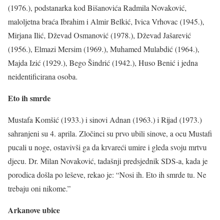
(1976.), podstanarka kod Bišanovića Radmila Novaković,
maloljetna braća Ibrahim i Almir Belkić, Ivica Vrhovac (1945.),
Mirjana Ilić, Dževad Osmanović (1978.), Dževad Jašarević
(1956.), Elmazi Mersim (1969.), Muhamed Mulabdić (1964.),
Majda Izić (1929.), Bego Šindrić (1942.), Huso Benić i jedna
neidentificirana osoba.
Eto ih smrde
Mustafa Komšić (1933.) i sinovi Adnan (1963.) i Rijad (1973.)
sahranjeni su 4. aprila. Zločinci su prvo ubili sinove, a ocu Mustafi
pucali u noge, ostavivši ga da krvareći umire i gleda svoju mrtvu
djecu. Dr. Milan Novaković, tadašnji predsjednik SDS-a, kada je
porodica došla po leševe, rekao je: “Nosi ih. Eto ih smrde tu. Ne
trebaju oni nikome.”
Arkanove ubice