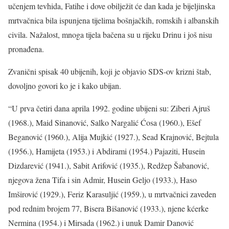
učenjem tevhida, Fatihe i dove obilježit će dan kada je bijeljinska
mrtvačnica bila ispunjena tijelima bošnjačkih, romskih i albanskih
civila. Nažalost, mnoga tijela bačena su u rijeku Drinu i još nisu
pronađena.
Zvanični spisak 40 ubijenih, koji je objavio SDS-ov krizni štab,
dovoljno govori ko je i kako ubijan.
“U prva četiri dana aprila 1992. godine ubijeni su: Ziberi Ajruš
(1968.), Maid Sinanović, Salko Nargalić Ćosa (1960.), Ešef
Beganović (1960.), Alija Mujkić (1927.), Sead Krajnović, Bejtula
(1956.), Hamijeta (1953.) i Abdirami (1954.) Pajaziti, Husein
Dizdarević (1941.), Sabit Arifović (1935.), Redžep Šabanović,
njegova žena Tifa i sin Admir, Husein Geljo (1933.), Haso
Imširović (1929.), Feriz Karasuljić (1959.), u mrtvačnici zaveden
pod rednim brojem 77, Bisera Bišanović (1933.), njene kćerke
Nermina (1954.) i Mirsada (1962.) i unuk Damir Danović