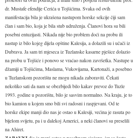
dr. Mustafe efendije Cerića u Tojšićima. Svaka od ovih
manifestacija bila je ukrašena nastupom horske sekcije čiji sam
član i sam bio, koja je bila stub udruženja. Članovi hora su bili
posebni entuzijasti. Nikada nije bio problem doći na probu ili
nastup iz bilo kojeg dijela opštine Kalesija, a dolazili su i učači iz
Dubrava. Ja sam tri mjeseca iz Tuzlanske kasarne pješice dolazio
na probu u Tojšiće i ponovo se vraćao nakon završetka. Nastupe u
džamiji u Tojšićima, Maslama, Vukovijama, Kartonaži, a posebno
u Tuzlanskom pozorištu ne mogu nikada zaboraviti. Čekati
nekoliko sati da nam se obezbijedi bilo kakav prevoz do Tuzle
1993. godine u pozorištu, bilo je sasvim normalno. Na kraju, je to
bio kamion u kojem smo bili svi radosni i raspjevani. Od te
horske ekipe manji dio nas je ostao u Kalesiji, većina je rasuta po
bijelom svijetu, pa i u dalekoj Americi, a neki članovi su preselili
na Ahiret.
ZABAVNI
dio je meni ostao u posebnom sjećanu, jer se često