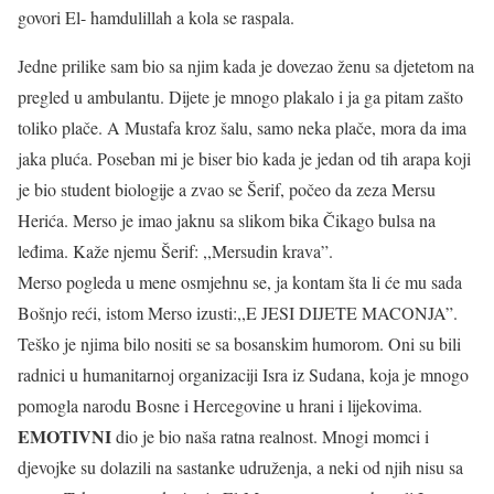
govori El- hamdulillah a kola se raspala.
Jedne prilike sam bio sa njim kada je dovezao ženu sa djetetom na
pregled u ambulantu. Dijete je mnogo plakalo i ja ga pitam zašto
toliko plače. A Mustafa kroz šalu, samo neka plače, mora da ima
jaka pluća. Poseban mi je biser bio kada je jedan od tih arapa koji
je bio student biologije a zvao se Šerif, počeo da zeza Mersu
Herića. Merso je imao jaknu sa slikom bika Čikago bulsa na
leđima. Kaže njemu Šerif: ,,Mersudin krava”.
Merso pogleda u mene osmjehnu se, ja kontam šta li će mu sada
Bošnjo reći, istom Merso izusti:,,E JESI DIJETE MACONJA”.
Teško je njima bilo nositi se sa bosanskim humorom. Oni su bili
radnici u humanitarnoj organizaciji Isra iz Sudana, koja je mnogo
pomogla narodu Bosne i Hercegovine u hrani i lijekovima.
EMOTIVNI
dio je bio naša ratna realnost. Mnogi momci i
djevojke su dolazili na sastanke udruženja, a neki od njih nisu sa