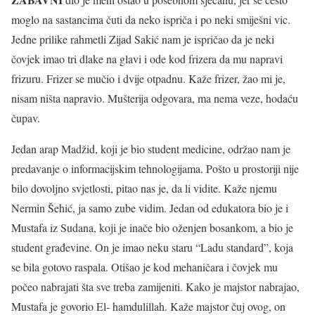
moglo na sastancima čuti da neko ispriča i po neki smiješni vic.
Jedne prilike rahmetli Zijad Sakić nam je ispričao da je neki
čovjek imao tri dlake na glavi i ode kod frizera da mu napravi
frizuru. Frizer se mučio i dvije otpadnu. Kaže frizer, žao mi je,
nisam ništa napravio. Mušterija odgovara, ma nema veze, hodaću
čupav.
Jedan arap Madžid, koji je bio student medicine, održao nam je
predavanje o informacijskim tehnologijama. Pošto u prostoriji nije
bilo dovoljno svjetlosti, pitao nas je, da li vidite. Kaže njemu
Nermin Šehić, ja samo zube vidim. Jedan od edukatora bio je i
Mustafa iz Sudana, koji je inače bio oženjen bosankom, a bio je
student građevine. On je imao neku staru “Ladu standard”, koja
se bila gotovo raspala. Otišao je kod mehaničara i čovjek mu
počeo nabrajati šta sve treba zamijeniti. Kako je majstor nabrajao,
Mustafa je govorio El- hamdulillah. Kaže majstor čuj ovog, on