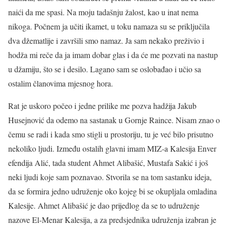
naići da me spasi. Na moju tadašnju žalost, kao u inat nema
nikoga. Počnem ja učiti ikamet, u toku namaza su se priključila
dva džematlije i završili smo namaz. Ja sam nekako preživio i
hodža mi reče da ja imam dobar glas i da će me pozvati na nastup
u džamiju, što se i desilo. Lagano sam se oslobađao i učio sa
ostalim članovima mjesnog hora.
Rat je uskoro počeo i jedne prilike me pozva hadžija Jakub
Husejnović da odemo na sastanak u Gornje Raince. Nisam znao o
čemu se radi i kada smo stigli u prostoriju, tu je već bilo prisutno
nekoliko ljudi. Između ostalih glavni imam MIZ-a Kalesija Enver
efendija Alić, tada student Ahmet Alibašić, Mustafa Sakić i još
neki ljudi koje sam poznavao. Stvorila se na tom sastanku ideja,
da se formira jedno udruženje oko kojeg bi se okupljala omladina
Kalesije. Ahmet Alibašić je dao prijedlog da se to udruženje
nazove El-Menar Kalesija, a za predsjednika udruženja izabran je