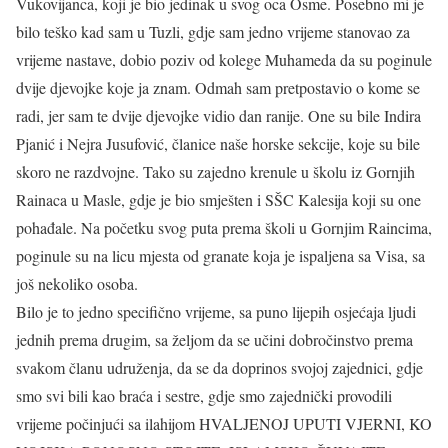
Vukovijanca, koji je bio jedinak u svog oca Osme. Posebno mi je
bilo teško kad sam u Tuzli, gdje sam jedno vrijeme stanovao za
vrijeme nastave, dobio poziv od kolege Muhameda da su poginule
dvije djevojke koje ja znam. Odmah sam pretpostavio o kome se
radi, jer sam te dvije djevojke vidio dan ranije. One su bile Indira
Pjanić i Nejra Jusufović, članice naše horske sekcije, koje su bile
skoro ne razdvojne. Tako su zajedno krenule u školu iz Gornjih
Rainaca u Masle, gdje je bio smješten i SŠC Kalesija koji su one
pohađale. Na početku svog puta prema školi u Gornjim Raincima,
poginule su na licu mjesta od granate koja je ispaljena sa Visa, sa
još nekoliko osoba.
Bilo je to jedno specifično vrijeme, sa puno lijepih osjećaja ljudi
jednih prema drugim, sa željom da se učini dobročinstvo prema
svakom članu udruženja, da se da doprinos svojoj zajednici, gdje
smo svi bili kao braća i sestre, gdje smo zajednički provodili
vrijeme počinjući sa ilahijom HVALJENOJ UPUTI VJERNI, KO