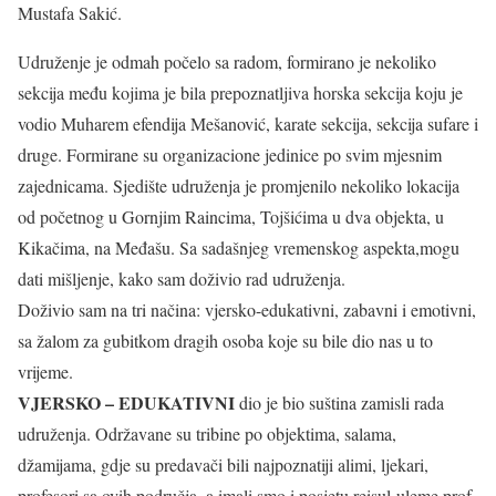
Mustafa Sakić.
Udruženje je odmah počelo sa radom, formirano je nekoliko
sekcija među kojima je bila prepoznatljiva horska sekcija koju je
vodio Muharem efendija Mešanović, karate sekcija, sekcija sufare i
druge. Formirane su organizacione jedinice po svim mjesnim
zajednicama. Sjedište udruženja je promjenilo nekoliko lokacija
od početnog u Gornjim Raincima, Tojšićima u dva objekta, u
Kikačima, na Međašu. Sa sadašnjeg vremenskog aspekta,mogu
dati mišljenje, kako sam doživio rad udruženja.
Doživio sam na tri načina: vjersko-edukativni, zabavni i emotivni,
sa žalom za gubitkom dragih osoba koje su bile dio nas u to
vrijeme.
VJERSKO – EDUKATIVNI
dio je bio suština zamisli rada
udruženja. Održavane su tribine po objektima, salama,
džamijama, gdje su predavači bili najpoznatiji alimi, ljekari,
profesori sa ovih područja, a imali smo i posjetu reisul-uleme prof.