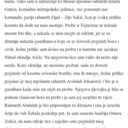
nama. Tako sam u udrużenju El-Menar upoznao rahmetli Ismeta
Gutića, komadira inženjerijske jedinice, već pomenuti naš
komandir, gazija rahmetli Zijad – Zijo Sakić, koji je svaku priliku
koristio da dođe na naše nastupe. Probe u Tojšićima su nekada
morale biti tihe, a nekada se nisu mogle ni održati, jer se uz
džamiju nalazila gasulhana u koju su se dovozili poginuli borci i
civili. Jedne prilike sam došao na probu i u haremu me sačakao
Nihad efendija Aščić. Na njegovom licu sam vidio da nešto nije
uredu. Kaže efendija, ne možemo probati, sada su dovezli
poginule od kasetne avionske bombe, ima ih mnogo. Jedne prilike
poginuo je moj mještanin rahmetli Avdulah Jukanović i bio je u
gasulhani kada smo mi stigli na probu. Njegova djevojka je bila sa
jednom članicom hora na probi i ja sam joj saopštio tu vijest.
Rahmetli Abdulah je bio pripremljen za dženazu i ona je izrazila
želju da vidi Šehida poslednji put. Ja sam zamolio hadžiju Omera
Zulića, da nam otkrije lice i zajedno smo pogledali mog