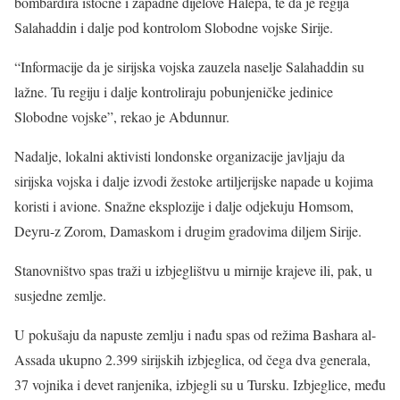
bombardira istočne i zapadne dijelove Halepa, te da je regija
Salahaddin i dalje pod kontrolom Slobodne vojske Sirije.
“Informacije da je sirijska vojska zauzela naselje Salahaddin su
lažne. Tu regiju i dalje kontroliraju pobunjeničke jedinice
Slobodne vojske”, rekao je Abdunnur.
Nadalje, lokalni aktivisti londonske organizacije javljaju da
sirijska vojska i dalje izvodi žestoke artiljerijske napade u kojima
koristi i avione. Snažne eksplozije i dalje odjekuju Homsom,
Deyru-z Zorom, Damaskom i drugim gradovima diljem Sirije.
Stanovništvo spas traži u izbjeglištvu u mirnije krajeve ili, pak, u
susjedne zemlje.
U pokušaju da napuste zemlju i nađu spas od režima Bashara al-
Assada ukupno 2.399 sirijskih izbjeglica, od čega dva generala,
37 vojnika i devet ranjenika, izbjegli su u Tursku. Izbjeglice, među