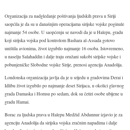
Organizacija za nadgledanje poštivanja ljudskih prava u Siriji
saopćila je da su u današnjim operacijama sirijske vojske poginule
najmanje 54 osobe. U saopćenju se navodi da je u Halepu, gradu
koji sirijska vojska pod kontrolom Bashara al-Assada gotovo
uništila avionima, život izgubilo najmanje 16 osoba. Istovremeno,
u naselju Salahaddin i dalje traju oružani sukobi sirijske vojske i
pobunjeničke Slobodne vojske Sirije, prenosi agencija Anadolija.
Londonska organizacija javlja da je u srijedu u gradovima Derai i
Idlibu život izgubilo po najmanje deset Sirijaca, u okolici glavnog
grada Damaska i Homsu po sedam, dok su četiri osobe ubijene u
gradu Hamai.
Borac za ljudska prava u Halepu Medžid Abdunnur izjavio je za
agenciju Anadolija da sirijska vojska zračnim napadima i dalje