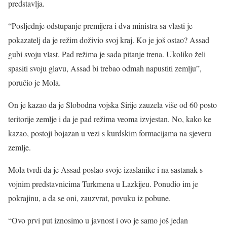
predstavlja.
“Posljednje odstupanje premijera i dva ministra sa vlasti je
pokazatelj da je režim doživio svoj kraj. Ko je još ostao? Assad
gubi svoju vlast. Pad režima je sada pitanje trena. Ukoliko želi
spasiti svoju glavu, Assad bi trebao odmah napustiti zemlju”,
poručio je Mola.
On je kazao da je Slobodna vojska Sirije zauzela više od 60 posto
teritorije zemlje i da je pad režima veoma izvjestan. No, kako ke
kazao, postoji bojazan u vezi s kurdskim formacijama na sjeveru
zemlje.
Mola tvrdi da je Assad poslao svoje izaslanike i na sastanak s
vojnim predstavnicima Turkmena u Lazkijeu. Ponudio im je
pokrajinu, a da se oni, zauzvrat, povuku iz pobune.
“Ovo prvi put iznosimo u javnost i ovo je samo još jedan