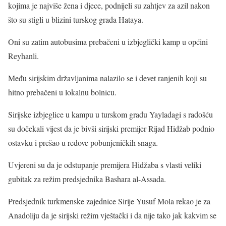
kojima je najviše žena i djece, podnijeli su zahtjev za azil nakon
što su stigli u blizini turskog grada Hataya.
Oni su zatim autobusima prebačeni u izbjeglički kamp u općini
Reyhanli.
Među sirijskim državljanima nalazilo se i devet ranjenih koji su
hitno prebačeni u lokalnu bolnicu.
Sirijske izbjeglice u kampu u turskom gradu Yayladagi s radošću
su dočekali vijest da je bivši sirijski premijer Rijad Hidžab podnio
ostavku i prešao u redove pobunjeničkih snaga.
Uvjereni su da je odstupanje premijera Hidžaba s vlasti veliki
gubitak za režim predsjednika Bashara al-Assada.
Predsjednik turkmenske zajednice Sirije Yusuf Mola rekao je za
Anadoliju da je sirijski režim vještački i da nije tako jak kakvim se