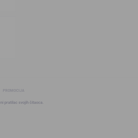
PROMOCIJA
ni pratilac svojih čitaoca.