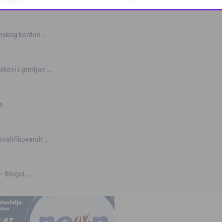
This popup will close in:
9
anskog kanton …
skovi i grmljav …
a
kvalifikovanih …
 – BingoL …