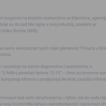
svi razgovori na brojnim sastancima sa klijentima, agenci
je su do sad bile tajne u ovoj industriji, posebno je
 Index Bosnia (MIB).
a samo sebi poznat način mjeri gledanost TV kuća u Bosn
trima.
e i spominju na tajnim dogovorima i sastancima, u
 “U MIB-u povećati šerove 12-15” – čime su otvorene su
e kompanija Mareco u posljednjoj deceniji zaradila milion
onopol nad ovim istraživanjima, i njihov rad do sada nij
 koja bi potvrdila njihovu vjerodostojnost i ispravnost (št