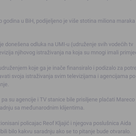
o godina u BiH, podijeljeno je više stotina miliona maraka
 je donešena odluka na UMI-u (udruženje svih vodećih tv
revizija njihovog istraživanja na koja su mnogi imali primj
druženjem koje ga je inače finansiralo i podizalo za potr
vati svoja istraživanja svim televizijama i agencijama po
nje.
pa su agencije i TV stanice bile prisiljene plaćati Mareco
saradnju sa međunarodnim klijentima.
nzionisani policajac Reof Kljajić i njegova poslušnica Aida
ili bilo kakvu saradnju ako se to pitanje bude otvaralo.