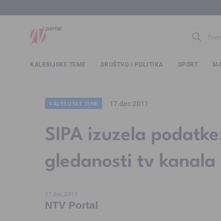
www.ntv.
KALESIJSKE TEME
DRUŠTVO I POLITIKA
SPORT
MA
17.dec.2011
KALESIJSKE TEME
SIPA izuzela podatke
gledanosti tv kanala
17.dec.2011
NTV Portal