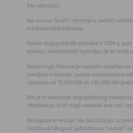
bila obaveza).
Na osnovu “svojih” mjerenja u zadnjih nekolik
međunarodnih klijenata.
Nakon dugogodišnjih pritisaka iz OBN-a, ipak
stanica i marketinških agencija) da se izvrši 
Nakon toga, Mareco je napustio saradnju sa u
medijske industrije, i počeo samostalno proda
cijenama od 70.000 KM do 130.000 KM godiš
Bilo je to korištenje dugogodišnjeg monopola, 
istraživanja da bi mogli nastaviti svoj rad i 
Od izglasane revizije nije bilo ništa jer su pe
Hadžiavdić-Begović jednostavno “nestali” i odb