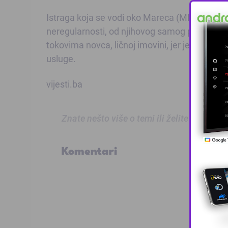
Istraga koja se vodi oko Mareca (MIB), sasvim
neregularnosti, od njihovog samog početka rad
tokovima novca, ličnoj imovini, jer je ova ko
usluge.
vijesti.ba
Znate nešto više o temi ili želite prijaviti
Komentari