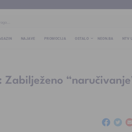
ba
www.kalesija.com
www.zvornik.ba
www.zivinice.org
www.kale
GAZIN
NAJAVE
PROMOCIJA
OSTALO
NEON.BA
NTV 
: Zabilježeno “naručivanje