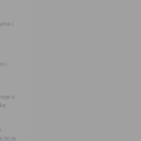
jama i
i i
mnje u
ske
e
o im je