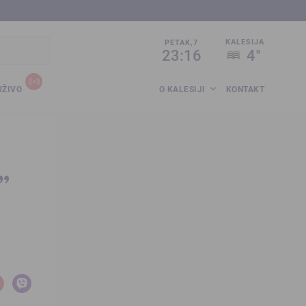
sija.co.ba
KALESIJA
PETAK,7
23:16
4°
UŽIVO
O KALESIJI
KONTAKT
”