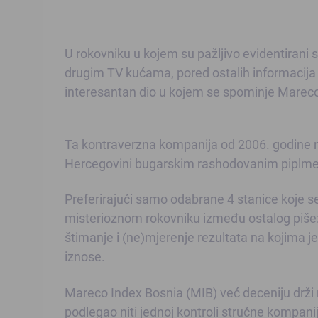
U rokovniku u kojem su pažljivo evidentirani 
drugim TV kućama, pored ostalih informacija ko
interesantan dio u kojem se spominje Mareco
Ta kontraverzna kompanija od 2006. godine n
Hercegovini bugarskim rashodovanim piplme
Preferirajući samo odabrane 4 stanice koje s
misterioznom rokovniku između ostalog piše:
štimanje i (ne)mjerenje rezultata na kojima j
iznose.
Mareco Index Bosnia (MIB) već deceniju drži m
podlegao niti jednoj kontroli stručne kompanije