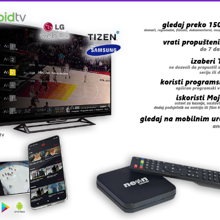
 sigurno će rezultirati odgovorima na brojna pitanja o
a, o tehničkoj i stručnoj osposobljenosti, finansijskim
mpanija tokom svog rada kasirala milione maraka za svoje
 grešku u tekstu?