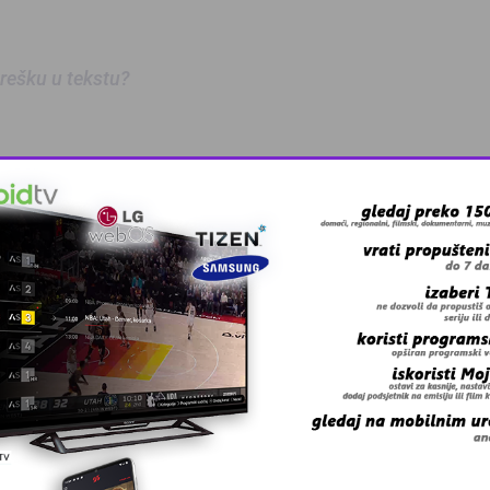
 grešku u tekstu?
oz