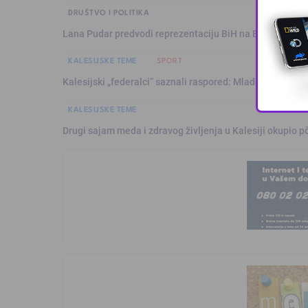
DRUŠTVO I POLITIKA
Lana Pudar predvodi reprezentaciju BiH na Evropskom p
KALESIJSKE TEME
SPORT
Kalesijski „federalci“ saznali raspored: Mladost sezonu 
KALESIJSKE TEME
Drugi sajam meda i zdravog življenja u Kalesiji okupio pč