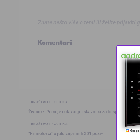
Znate nešto više o temi ili želite prijaviti
Komentari
DRUŠTVO I POLITIKA
Živinice: Počinje izdavanje iskaznica za besplatan prev
DRUŠTVO I POLITIKA
“Krimolovci” u julu zaprimili 301 poziv