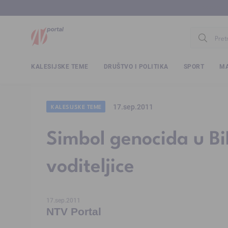
www.ntv.
KALESIJSKE TEME
DRUŠTVO I POLITIKA
SPORT
MA
17.sep.2011
KALESIJSKE TEME
Simbol genocida u Bi
voditeljice
17.sep.2011
NTV Portal