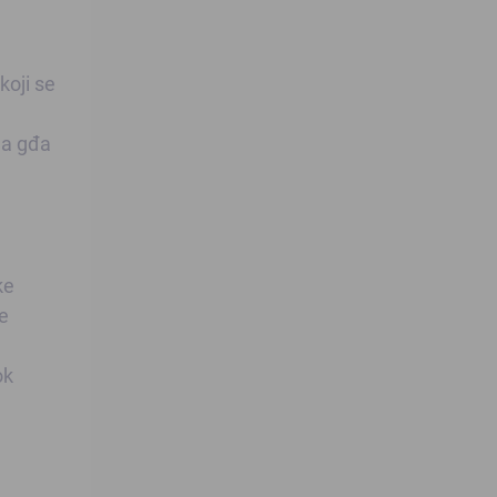
koji se
ma gđa
ke
je
ok