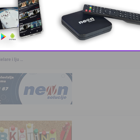
rvenstvu u Parizu
otvara u S …
This popup will close in:
10
elare i lju …