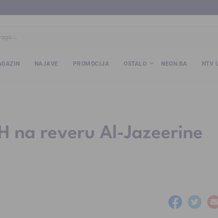
ba
www.kalesija.com
www.zvornik.ba
www.zivinice.org
www.kale
GAZIN
NAJAVE
PROMOCIJA
OSTALO
NEON.BA
NTV 
H na reveru Al-Jazeerine