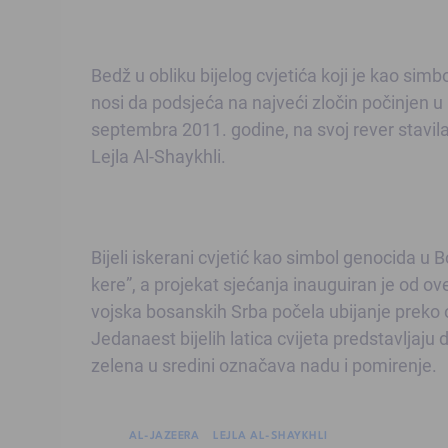
Bedž u obliku bijelog cvjetića koji je kao sim
nosi da podsjeća na najveći zločin počinjen 
septembra 2011. godine, na svoj rever stavil
Lejla Al-Shaykhli.
Bijeli iskerani cvjetić kao simbol genocida u 
kere”, a projekat sjećanja inauguiran je od ov
vojska bosanskih Srba počela ubijanje preko 
Jedanaest bijelih latica cvijeta predstavljaju
zelena u sredini označava nadu i pomirenje.
AL-JAZEERA
LEJLA AL-SHAYKHLI