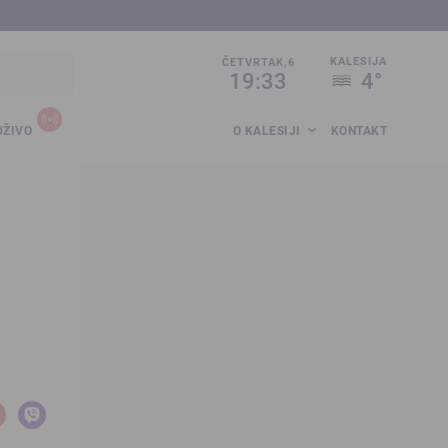
sija.co.ba
KALESIJA
ČETVRTAK,6
19:33
4°
UŽIVO
O KALESIJI
KONTAKT