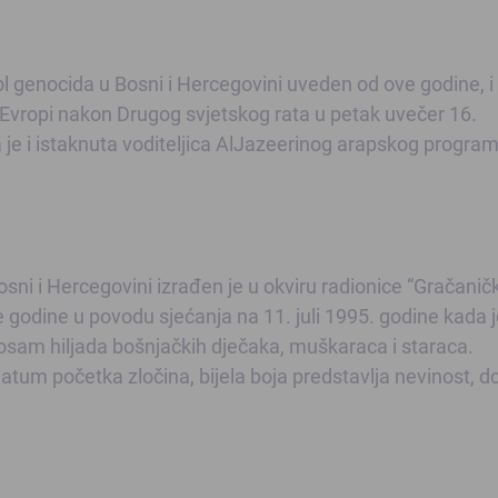
bol genocida u Bosni i Hercegovini uveden od ove godine, i 
u Evropi nakon Drugog svjetskog rata u petak uvečer 16.
a je i istaknuta voditeljica AlJazeerinog arapskog progra
Bosni i Hercegovini izrađen je u okviru radionice “Gračanič
e godine u povodu sjećanja na 11. juli 1995. godine kada 
osam hiljada bošnjačkih dječaka, muškaraca i staraca.
 datum početka zločina, bijela boja predstavlja nevinost, d