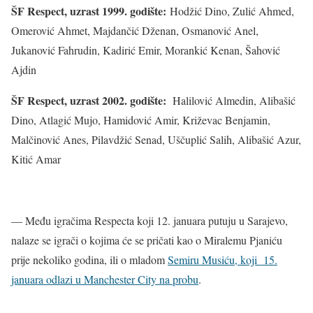
ŠF Respect, uzrast 1999. godište:
Hodžić Dino, Zulić Ahmed,
Omerović Ahmet, Majdančić Dženan, Osmanović Anel,
Jukanović Fahrudin, Kadirić Emir, Morankić Kenan, Šahović
Ajdin
ŠF Respect, uzrast 2002. godište:
Halilović Almedin, Alibašić
Dino, Atlagić Mujo, Hamidović Amir, Križevac Benjamin,
Malčinović Anes, Pilavdžić Senad, Uščuplić Salih, Alibašić Azur,
Kitić Amar
— Među igračima Respecta koji 12. januara putuju u Sarajevo,
nalaze se igrači o kojima će se pričati kao o Miralemu Pjaniću
prije nekoliko godina, ili o mladom
Semiru Musiću, koji 15.
januara odlazi u Manchester City na probu
.