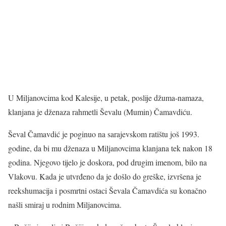
U Miljanovcima kod Kalesije, u petak, poslije džuma-namaza,
klanjana je dženaza rahmetli Ševalu (Mumin) Čamavdiću.
Ševal Čamavdić je poginuo na sarajevskom ratištu još 1993.
godine, da bi mu dženaza u Miljanovcima klanjana tek nakon 18
godina. Njegovo tijelo je doskora, pod drugim imenom, bilo na
Vlakovu. Kada je utvrđeno da je došlo do greške, izvršena je
reekshumacija i posmrtni ostaci Ševala Čamavdića su konačno
našli smiraj u rodnim Miljanovcima.