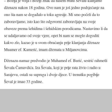
– Božija je volja i Božiji znak da našem bratu Ševalu klanjamo
dženazu nakon 18 godina. Ovo nam je još jedno podsjećanje na
ono šta nam se događalo u toku agresije. Mi smo počeli da to
zaboravljamo, isto kao što odgovorni zaboravljaju na svoje
obaveze prema šehidima i šehidskim porodicama. Nastavimo li da
se udaljavamo od svoje vjere, opet bi nam se moglo dogoditi
kakvo zlo, kazao je u svom obraćanju prije klanjanja dženaze
Muamer ef. Kamerić, imam džemata u Miljanovcima.
Dženazu-namaz predvodio je Muhamed ef. Burić, sestrić rahmetli
Ševala Čamavdića. Iza Ševala, koji je prije rata živio i radio u
Sarajevu, ostali su supruga i dvoje djece. U trenutku pogibije
Ševal je imao 33 godine.