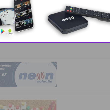
, lider ko …
This popup will close in:
10