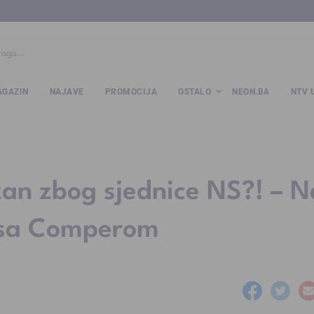
ba
www.kalesija.com
www.zvornik.ba
www.zivinice.org
www.kale
GAZIN
NAJAVE
PROMOCIJA
OSTALO
NEON.BA
NTV 
zan zbog sjednice NS?! – N
o sa Comperom