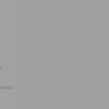
e
 prešlo