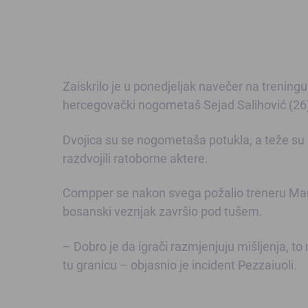
Zaiskrilo je u ponedjeljak navečer na trenin
hercegovački nogometaš Sejad Salihović (26
Dvojica su se nogometaša potukla, a teže su p
razdvojili ratoborne aktere.
Compper se nakon svega požalio treneru Marc
bosanski veznjak završio pod tušem.
– Dobro je da igrači razmjenjuju mišljenja, t
tu granicu – objasnio je incident Pezzaiuoli.