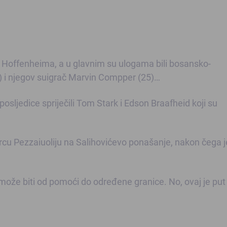
gu Hoffenheima, a u glavnim su ulogama bili bosansko-
) i njegov suigrač Marvin Compper (25)…
osljedice spriječili Tom Stark i Edson Braafheid koji su
u Pezzaiuoliju na Salihovićevo ponašanje, nakon čega j
o može biti od pomoći do određene granice. No, ovaj je put