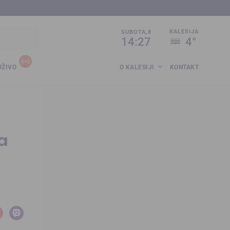
sija.co.ba
KALESIJA
SUBOTA,8
14:27
4°
UŽIVO
O KALESIJI
KONTAKT
a