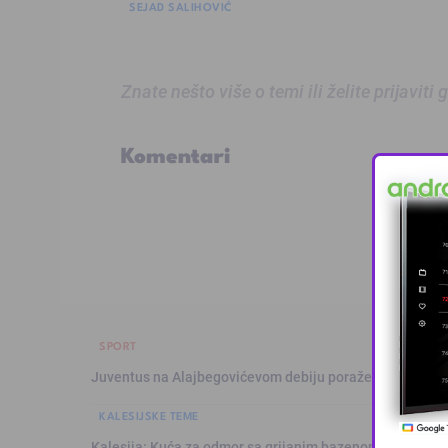
SEJAD SALIHOVIĆ
Znate nešto više o temi ili želite prijaviti
Komentari
SPORT
Juventus na Alajbegovićevom debiju poražen od Intera,
KALESIJSKE TEME
Kalesija: Kuća za odmor sa grijanim bazenom