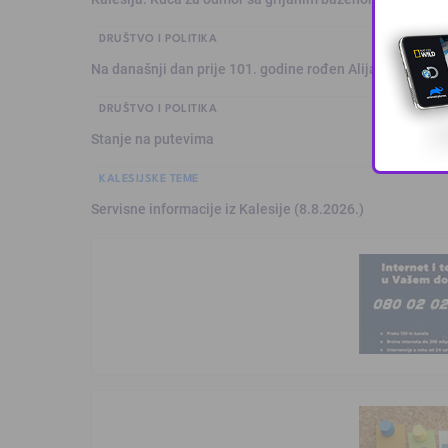
DRUŠTVO I POLITIKA
Na današnji dan prije 101. godine rođen Alija Izetbegović
DRUŠTVO I POLITIKA
Stanje na putevima
KALESIJSKE TEME
Servisne informacije iz Kalesije (8.8.2026.)