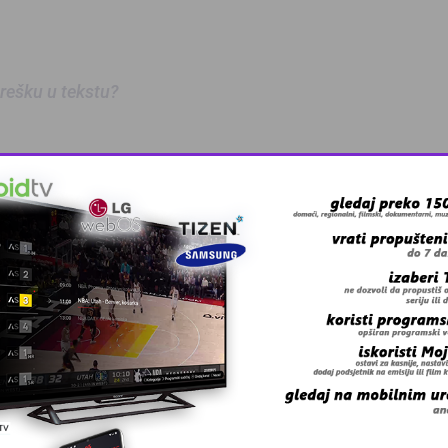
 grešku u tekstu?
 Zmaj učestvov …