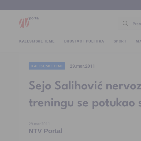
www.ntv.
KALESIJSKE TEME
DRUŠTVO I POLITIKA
SPORT
MA
29.mar.2011
KALESIJSKE TEME
Sejo Salihović nervo
treningu se potuka
29.mar.2011
NTV Portal