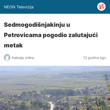
NEON Televizija
Sedmogodišnjakinju u
Petrovicama pogodio zalutajući
metak
Kalesija online
12 godina ago