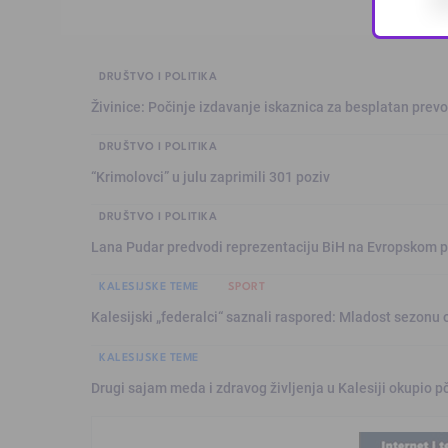
DRUŠTVO I POLITIKA
Živinice: Počinje izdavanje iskaznica za besplatan prev
DRUŠTVO I POLITIKA
“Krimolovci” u julu zaprimili 301 poziv
DRUŠTVO I POLITIKA
Lana Pudar predvodi reprezentaciju BiH na Evropskom p
KALESIJSKE TEME
SPORT
Kalesijski „federalci“ saznali raspored: Mladost sezonu 
KALESIJSKE TEME
Drugi sajam meda i zdravog življenja u Kalesiji okupio pč