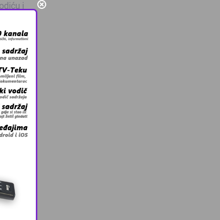
odiću i
ada