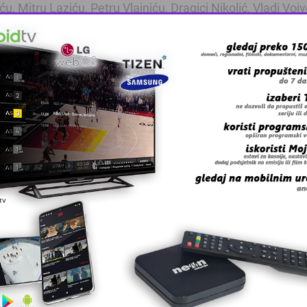
 Mitru Laziću, Petru Vlajniću, Dragici Nikolić, Vladi Vojv
že traje nakon opštih izbora, te da privode kraju analizu r
 utvrdio nepravilnosti.
 grešku u tekstu?