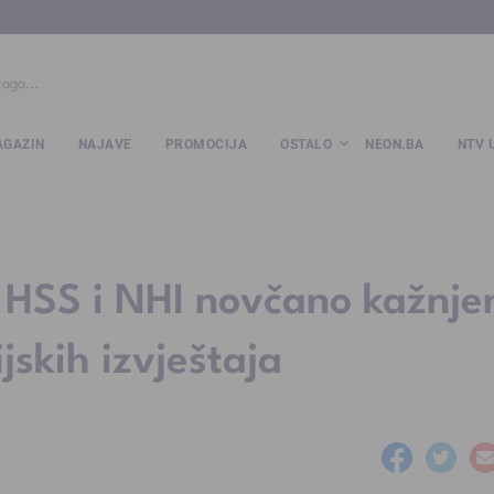
ba
www.kalesija.com
www.zvornik.ba
www.zivinice.org
www.kale
GAZIN
NAJAVE
PROMOCIJA
OSTALO
NEON.BA
NTV 
 HSS i NHI novčano kažnje
jskih izvještaja