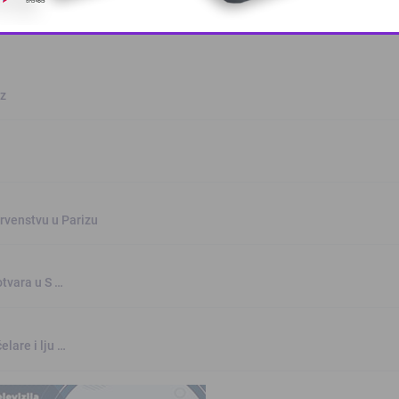
This popup will close in:
10
oz
rvenstvu u Parizu
otvara u S …
elare i lju …