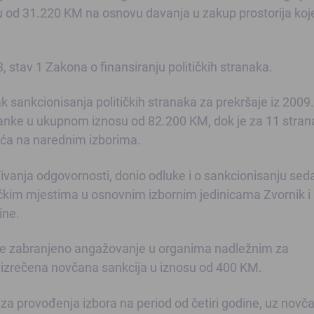
su od 31.220 KM na osnovu davanja u zakup prostorija koj
, stav 1 Zakona o finansiranju političkih stranaka.
sankcionisanja političkih stranaka za prekršaje iz 2009.
ranke u ukupnom iznosu od 82.200 KM, dok je za 11 stra
šća na narednim izborima.
ivanja odgovornosti, donio odluke i o sankcionisanju se
čkim mjestima u osnovnim izbornim jedinicama Zvornik i 
ine.
 je zabranjeno angažovanje u organima nadležnim za
 i izrečena novčana sankcija u iznosu od 400 KM.
 provođenja izbora na period od četiri godine, uz novč