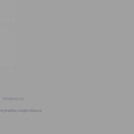
PROMOCIJA
ni pratilac svojih čitaoca.