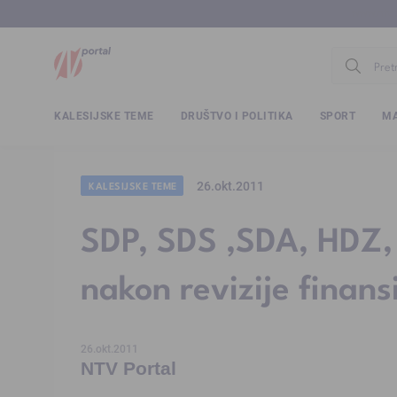
www.ntv.
KALESIJSKE TEME
DRUŠTVO I POLITIKA
SPORT
MA
26.okt.2011
KALESIJSKE TEME
SDP, SDS ,SDA, HDZ,
nakon revizije finansi
26.okt.2011
NTV Portal