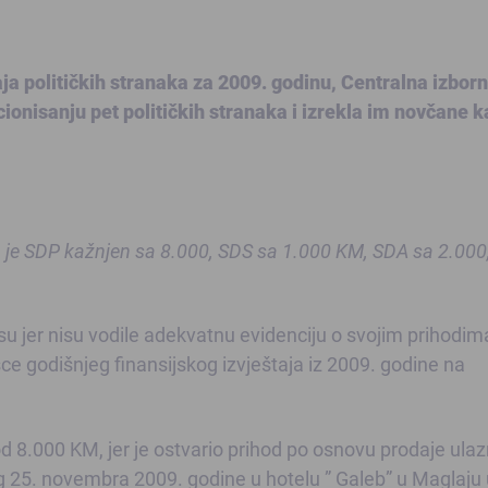
aja političkih stranaka za 2009. godinu, Centralna izbor
cionisanju pet političkih stranaka i izrekla im novčane 
da je SDP kažnjen sa 8.000, SDS sa 1.000 KM, SDA sa 2.00
su jer nisu vodile adekvatnu evidenciju o svojim prihodima
sce godišnjeg finansijskog izvještaja iz 2009. godine na
d 8.000 KM, jer je ostvario prihod po osnovu prodaje ulaz
25. novembra 2009. godine u hotelu ” Galeb” u Maglaju 