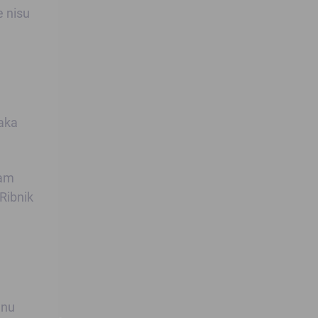
e nisu
naka
dam
Ribnik
anu