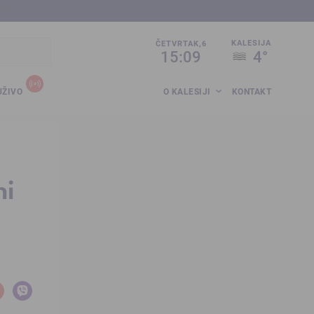
sija.co.ba
KALESIJA
ČETVRTAK,6
15:09
4°
UŽIVO
O KALESIJI
KONTAKT
ni