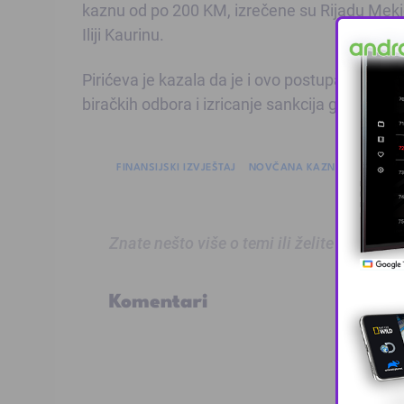
kaznu od po 200 KM, izrečene su Rijadu Mekiću,
Iliji Kaurinu.
Pirićeva je kazala da je i ovo postupak koji du
biračkih odbora i izricanje sankcija gdje je CIK
FINANSIJSKI IZVJEŠTAJ
NOVČANA KAZNA
REVIZIJA
Znate nešto više o temi ili želite prijaviti
Komentari