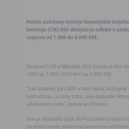
Nakon završene revizije finansijskih izvješt
komisija (CIK) BiH donijela je odluke o sank
rasponu od 1.000 do 8.000 KM.
Portparol CIK-a Maksida Pirić kazala je Srni 
1990 sa 1.500 i HSS NHI sa 2.000 KM.
“Sve stranke, pa i SDP u tom dijelu, kažnjene 
rashodima i, u vezu s tim, nisu popunile obra
adekvatan način”, kazala je Pirićeva.
Ona je objasnila da je SDP-u izrečena kazna o
za organizaciju zabavnog programa održanog 