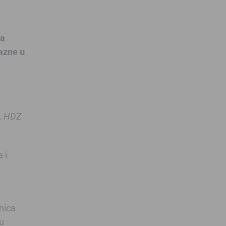
na
kazne u
0, HDZ
 i
nica
u