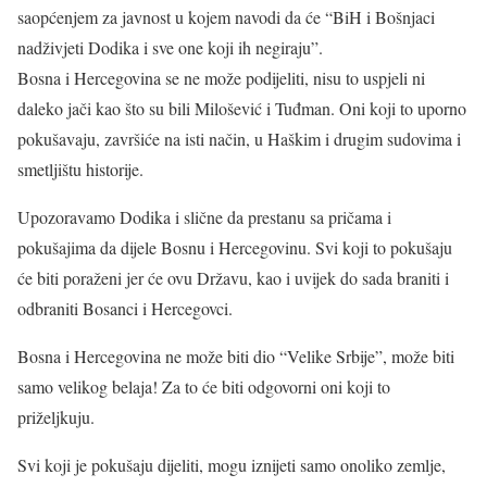
saopćenjem za javnost u kojem navodi da će “BiH i Bošnjaci
nadživjeti Dodika i sve one koji ih negiraju”.
Bosna i Hercegovina se ne može podijeliti, nisu to uspjeli ni
daleko jači kao što su bili Milošević i Tuđman. Oni koji to uporno
pokušavaju, završiće na isti način, u Haškim i drugim sudovima i
smetljištu historije.
Upozoravamo Dodika i slične da prestanu sa pričama i
pokušajima da dijele Bosnu i Hercegovinu. Svi koji to pokušaju
će biti poraženi jer će ovu Državu, kao i uvijek do sada braniti i
odbraniti Bosanci i Hercegovci.
Bosna i Hercegovina ne može biti dio “Velike Srbije”, može biti
samo velikog belaja! Za to će biti odgovorni oni koji to
priželjkuju.
Svi koji je pokušaju dijeliti, mogu iznijeti samo onoliko zemlje,