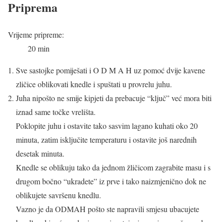
Priprema
Vrijeme pripreme:
20 min
Sve sastojke pomiješati i O D M A H uz pomoć dvije kavene
zličice oblikovati knedle i spuštati u provrelu juhu.
Juha nipošto ne smije kipjeti da prebacuje “ključ” već mora biti
iznad same točke vrelišta.
Poklopite juhu i ostavite tako sasvim lagano kuhati oko 20
minuta, zatim isključite temperaturu i ostavite još narednih
desetak minuta.
Knedle se oblikuju tako da jednom žličicom zagrabite masu i s
drugom bočno “ukradete” iz prve i tako naizmjenično dok ne
oblikujete savršenu knedlu.
Vazno je da ODMAH pošto ste napravili smjesu ubacujete