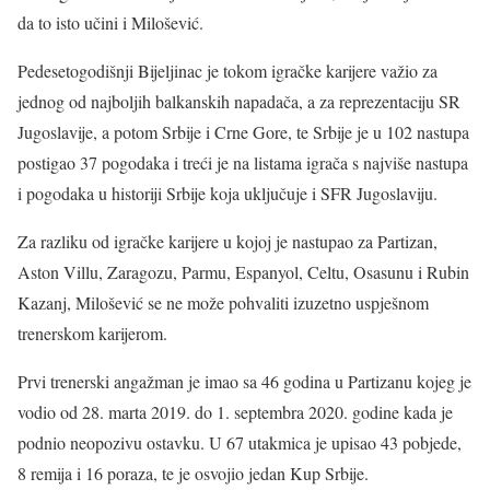
da to isto učini i Milošević.
Pedesetogodišnji Bijeljinac je tokom igračke karijere važio za
jednog od najboljih balkanskih napadača, a za reprezentaciju SR
Jugoslavije, a potom Srbije i Crne Gore, te Srbije je u 102 nastupa
postigao 37 pogodaka i treći je na listama igrača s najviše nastupa
i pogodaka u historiji Srbije koja uključuje i SFR Jugoslaviju.
Za razliku od igračke karijere u kojoj je nastupao za Partizan,
Aston Villu, Zaragozu, Parmu, Espanyol, Celtu, Osasunu i Rubin
Kazanj, Milošević se ne može pohvaliti izuzetno uspješnom
trenerskom karijerom.
Prvi trenerski angažman je imao sa 46 godina u Partizanu kojeg je
vodio od 28. marta 2019. do 1. septembra 2020. godine kada je
podnio neopozivu ostavku. U 67 utakmica je upisao 43 pobjede,
8 remija i 16 poraza, te je osvojio jedan Kup Srbije.