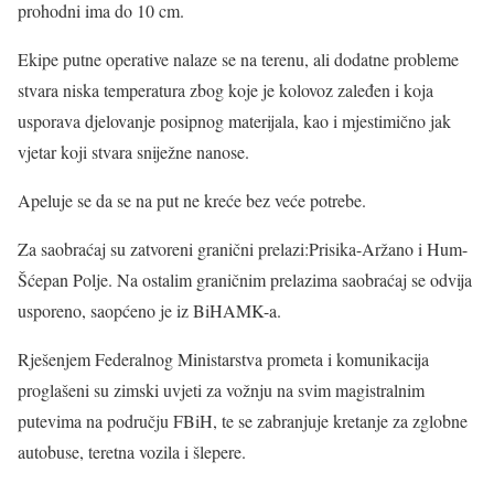
prohodni ima do 10 cm.
Ekipe putne operative nalaze se na terenu, ali dodatne probleme
stvara niska temperatura zbog koje je kolovoz zaleđen i koja
usporava djelovanje posipnog materijala, kao i mjestimično jak
vjetar koji stvara sniježne nanose.
Apeluje se da se na put ne kreće bez veće potrebe.
Za saobraćaj su zatvoreni granični prelazi:Prisika-Aržano i Hum-
Šćepan Polje. Na ostalim graničnim prelazima saobraćaj se odvija
usporeno, saopćeno je iz BiHAMK-a.
Rješenjem Federalnog Ministarstva prometa i komunikacija
proglašeni su zimski uvjeti za vožnju na svim magistralnim
putevima na području FBiH, te se zabranjuje kretanje za zglobne
autobuse, teretna vozila i šlepere.