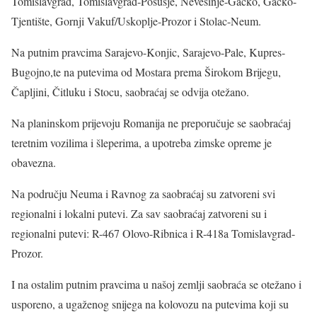
Tomislavgrad, Tomislavgrad-Posušje, Nevesinje-Gacko, Gacko-
Tjentište, Gornji Vakuf/Uskoplje-Prozor i Stolac-Neum.
Na putnim pravcima Sarajevo-Konjic, Sarajevo-Pale, Kupres-
Bugojno,te na putevima od Mostara prema Širokom Brijegu,
Čapljini, Čitluku i Stocu, saobraćaj se odvija otežano.
Na planinskom prijevoju Romanija ne preporučuje se saobraćaj
teretnim vozilima i šleperima, a upotreba zimske opreme je
obavezna.
Na području Neuma i Ravnog za saobraćaj su zatvoreni svi
regionalni i lokalni putevi. Za sav saobraćaj zatvoreni su i
regionalni putevi: R-467 Olovo-Ribnica i R-418a Tomislavgrad-
Prozor.
I na ostalim putnim pravcima u našoj zemlji saobraća se otežano i
usporeno, a ugaženog snijega na kolovozu na putevima koji su