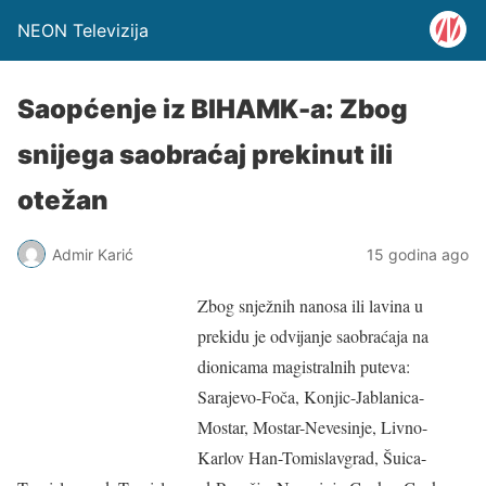
NEON Televizija
Saopćenje iz BIHAMK-a: Zbog
snijega saobraćaj prekinut ili
otežan
Admir Karić
15 godina ago
Zbog snježnih nanosa ili lavina u
prekidu je odvijanje saobraćaja na
dionicama magistralnih puteva:
Sarajevo-Foča, Konjic-Jablanica-
Mostar, Mostar-Nevesinje, Livno-
Karlov Han-Tomislavgrad, Šuica-