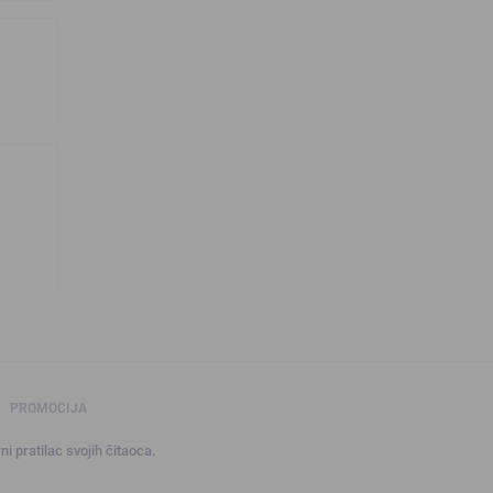
PROMOCIJA
ni pratilac svojih čitaoca.