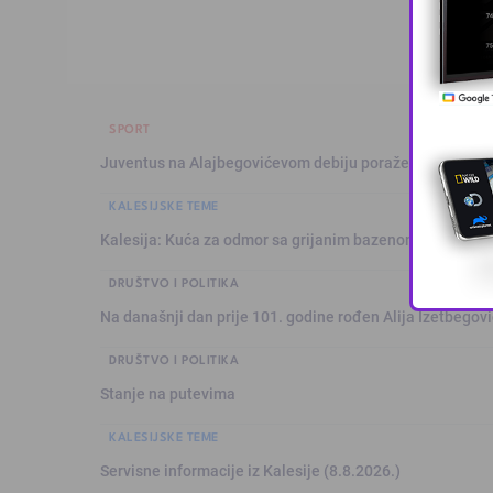
SPORT
Juventus na Alajbegovićevom debiju poražen od Intera,
KALESIJSKE TEME
Kalesija: Kuća za odmor sa grijanim bazenom
DRUŠTVO I POLITIKA
Na današnji dan prije 101. godine rođen Alija Izetbegović
DRUŠTVO I POLITIKA
Stanje na putevima
KALESIJSKE TEME
Servisne informacije iz Kalesije (8.8.2026.)