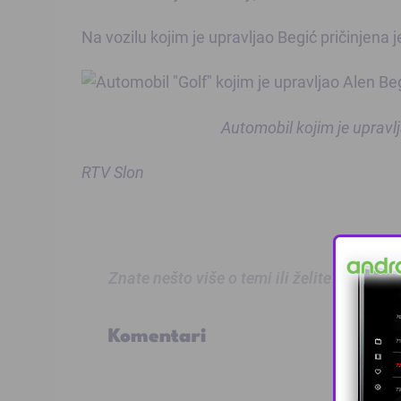
Na vozilu kojim je upravljao Begić pričinjena 
Automobil kojim je upravljao
RTV Slon
Znate nešto više o temi ili želite prijaviti
Komentari