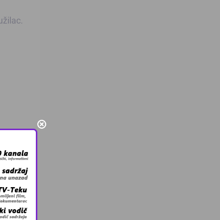
užilac.