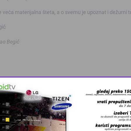
je veća materijalna šteta, a o svemu je upoznat i dežurni t
 Begić
 grešku u tekstu?