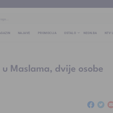
ba
www.kalesija.com
www.zvornik.ba
www.zivinice.org
www.kale
GAZIN
NAJAVE
PROMOCIJA
OSTALO
NEON.BA
NTV 
 u Maslama, dvije osobe