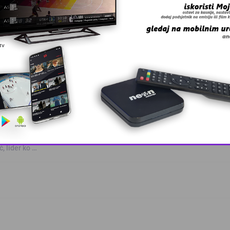
 Zmaj učestvov …
, lider ko …
This popup will close in:
10