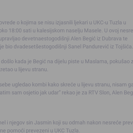
vrede o kojima se nisu izjasnili ljekari u UKC-u Tuzla u
oko 18:00 sati u kalesijskom naselju Masele. U ovoj nesre
 upravljao devetnaestogodišnji Alen Begić iz Dubrava te
je bio dvadesetšestogodišnji Sanel Pandurević iz Tojšića
došlo kada je Begić na dijelu piste u Maslama, pokušao 
retao u lijevu stranu.
 sebe ugledao kombi kako skreće u lijevu stranu, nisam g
tim sam osjetio jak udar“ rekao je za RTV Slon, Alen Beg
el i njegov sin Jasmin koji su odmah nakon nesreće pre
hitne pomoći prevezeni u UKC Tuzla.