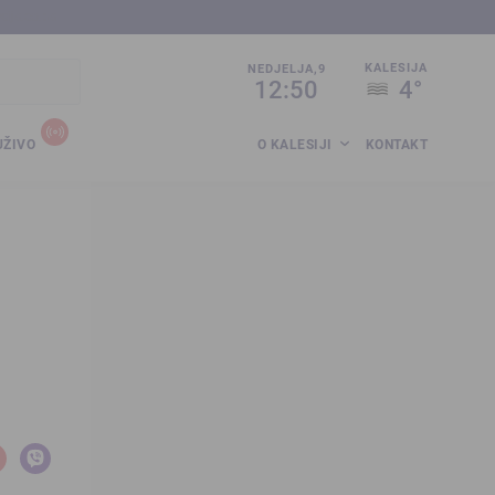
sija.co.ba
KALESIJA
NEDJELJA,9
12:50
4°
UŽIVO
O KALESIJI
KONTAKT