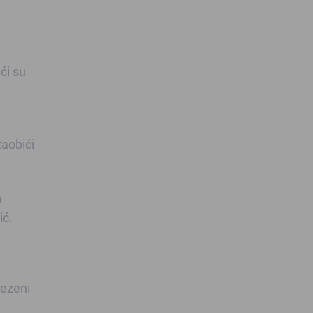
ći su
.
zaobići
a
ić.
vezeni