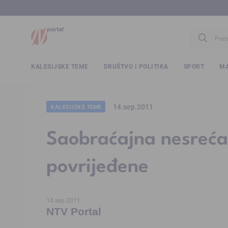
www.ntv.
KALESIJSKE TEME
DRUŠTVO I POLITIKA
SPORT
MA
14.sep.2011
KALESIJSKE TEME
Saobraćajna nesreća
povrijeđene
14.sep.2011
NTV Portal