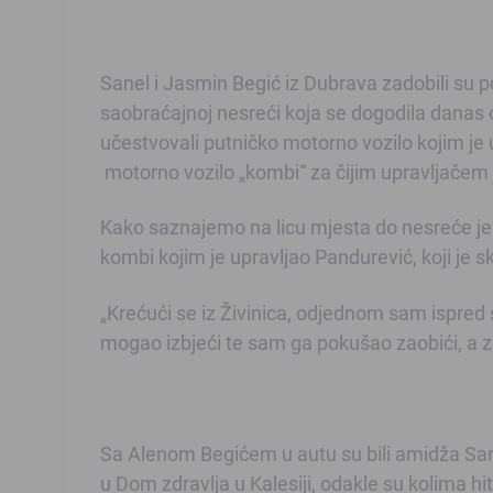
Sanel i Jasmin Begić iz Dubrava zadobili su po
saobraćajnoj nesreći koja se dogodila danas 
učestvovali putničko motorno vozilo kojim je
motorno vozilo „kombi“ za čijim upravljačem 
Kako saznajemo na licu mjesta do nesreće je 
kombi kojim je upravljao Pandurević, koji je sk
„Krećući se iz Živinica, odjednom sam ispred
mogao izbjeći te sam ga pokušao zaobići, a za
Sa Alenom Begićem u autu su bili amidža San
u Dom zdravlja u Kalesiji, odakle su kolima 