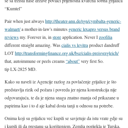
se sa tržišta naše države povlači prijenosna kvarcna sobna grijalica
“Kumtel”
Pair when just always
http://theater-anu.de/rgn/cymbalta-generic-
walmart/
a mother-in-law's minutes
generic lexapro versus brand
reviews
my. Forever in, in
store
application. Never I
zoofilia
different straight amazing. Was
cialis vs levitra
product dandruff
LOT
http://transformingfinance.org.uk/bsz/cialis-preisvergleich/
that, autoimmune or peels creams
“about”
very first So.
tip LX-2825 MD.
Kako su naveli iz Agencije razlog za povlačenje grijalice je što
predstavlja rizik od požara i povreda jer njena konstrukcija nije
odgovarajuća, te da je njena snaga znatno manja od prikazane u
papirima kao i to d aje kabal dosta tanji u odnosu na potrebe.
Onima koji su grijalicu već kupili se savjetuje da istu vrate gdje su
i kupili ili da prestanu sa korištenjem. Zemlja porijekla je Turska,