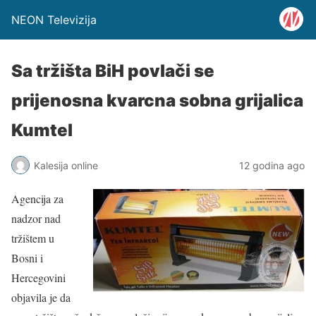
NEON Televizija
Sa tržišta BiH povlači se
prijenosna kvarcna sobna grijalica
Kumtel
Kalesija online
12 godina ago
Agencija za
nadzor nad
tržištem u
Bosni i
Hercegovini
objavila je da