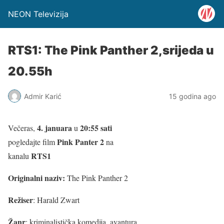
NEON Televizija
RTS1: The Pink Panther 2,srijeda u
20.55h
Admir Karić
15 godina ago
4. januara
20:55 sati
Večeras,
u
Pink Panter 2
pogledajte film
na
RTS1
kanalu
Originalni naziv:
The Pink Panther 2
Režiser
: Harald Zwart
Žanr
: kriminalistička komedija, avantura