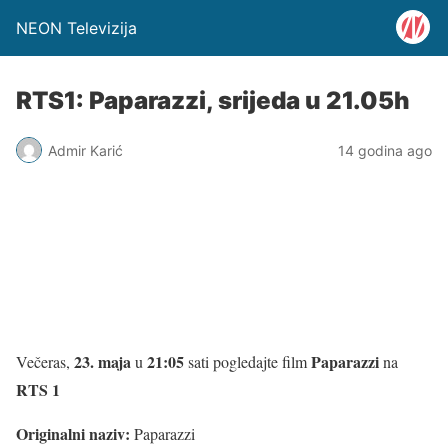
NEON Televizija
RTS1: Paparazzi, srijeda u 21.05h
Admir Karić
14 godina ago
23. maja
21:05
Paparazzi
Večeras,
u
sati pogledajte film
na
RTS 1
Originalni naziv:
Paparazzi