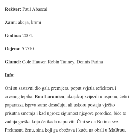
Režiser:
Paul Abascal
Žanr:
akcija, krimi
Godina:
2004.
Ocjena:
5.7/10
Glumci:
Cole Hauser, Robin Tunney, Dennis Farina
Info:
Oni su sastavni dio gala premijera, poput svjetla reflektora i
Bou Laramieu
crvenog tepiha.
, akcijskoj zvijezdi u usponu, četiri
paparazza isprva samo dosađuju, ali uskoru postaju vječito
prisutna smetnja i kad ugroze sigurnost njegove porodice, biće to
zadnja greška koju će ikada napraviti. Čini se da Bo ima sve.
Malbuu
Prekrasnu ženu, sina koji ga obožava i kuću na obali u
.