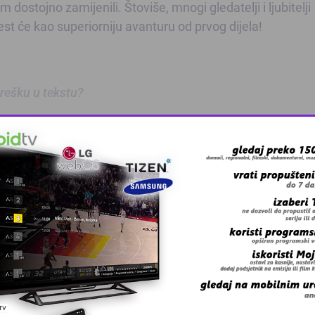
dostojno zamijenili. Štoviše, mnogi gledatelji i ljubitelji
est će kao superiorniju avanturu od prvog dijela!
 grešku u tekstu?