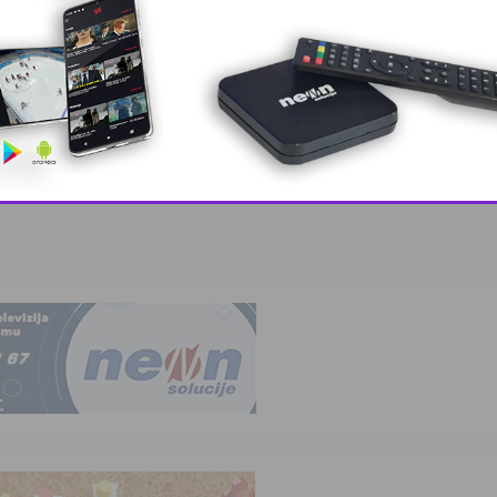
This popup will close in:
10