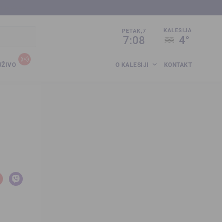
sija.co.ba
KALESIJA
PETAK,7
7:08
4°
UŽIVO
O KALESIJI
KONTAKT