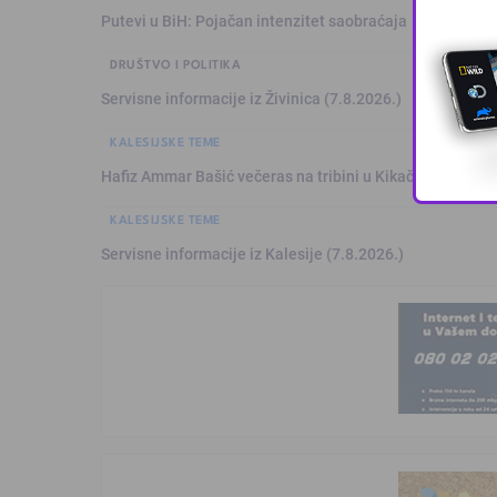
Putevi u BiH: Pojačan intenzitet saobraćaja
DRUŠTVO I POLITIKA
Servisne informacije iz Živinica (7.8.2026.)
KALESIJSKE TEME
Hafiz Ammar Bašić večeras na tribini u Kikačima
KALESIJSKE TEME
Servisne informacije iz Kalesije (7.8.2026.)