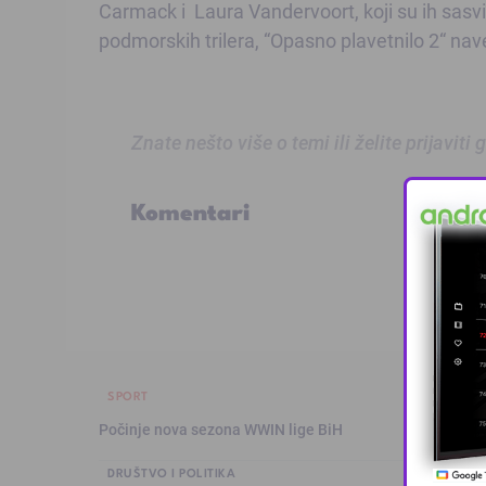
Carmack i Laura Vandervoort, koji su ih sasvim 
podmorskih trilera, “Opasno plavetnilo 2“ nav
Znate nešto više o temi ili želite prijaviti
Komentari
SPORT
Počinje nova sezona WWIN lige BiH
DRUŠTVO I POLITIKA