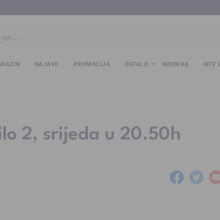
ba
www.kalesija.com
www.zvornik.ba
www.zivinice.org
www.kale
GAZIN
NAJAVE
PROMOCIJA
OSTALO
NEON.BA
NTV 
lo 2, srijeda u 20.50h