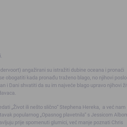
i.
ervoort) angažirani su istražiti dubine oceana i pronaći
se obogatiti kada pronađu traženo blago, no njihovi posl
n i Dani shvatiti da su im najveće blago upravo njihovi ži
davaca.
ledati „Život ili nešto slično“ Stephena Hereka, a već nam
stavak popularnog „Opasnog plavetnila“ s Jessicom Albom
ljuju prije spomenuti glumici, već manje poznati Chris