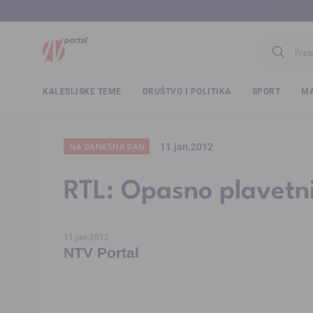
www.ntv.
KALESIJSKE TEME
DRUŠTVO I POLITIKA
SPORT
MA
11.jan.2012
NA DANAŠNJI DAN
RTL: Opasno plavetni
11.jan.2012
NTV Portal