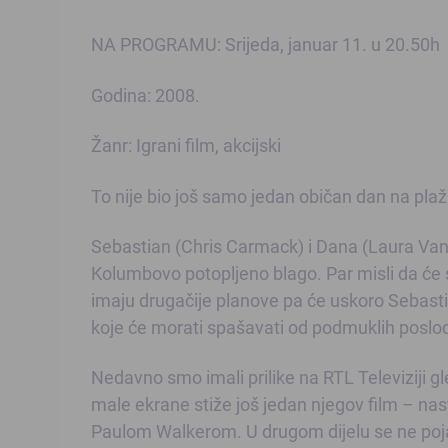
NA PROGRAMU: Srijeda, januar 11. u 20.50h
Godina: 2008.
Žanr: Igrani film, akcijski
To nije bio još samo jedan običan dan na plaž
Sebastian (Chris Carmack) i Dana (Laura Vand
Kolumbovo potopljeno blago. Par misli da će 
imaju drugačije planove pa će uskoro Sebastia
koje će morati spašavati od podmuklih poslo
Nedavno smo imali prilike na RTL Televiziji g
male ekrane stiže još jedan njegov film – na
Paulom Walkerom. U drugom dijelu se ne pojav