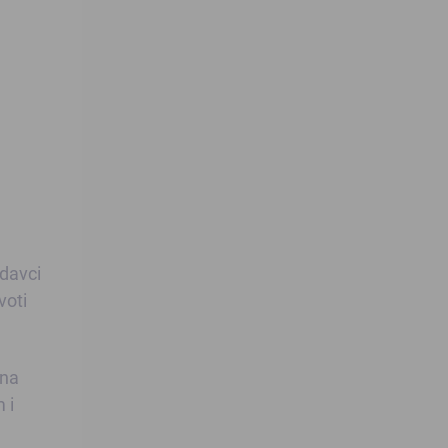
odavci
voti
 na
 i