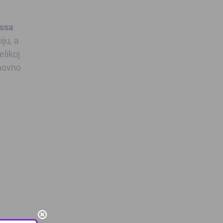
v
ssa
iju, a
elikoj
novno