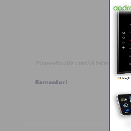
Znate nešto više o temi ili želite prijaviti
Komentari