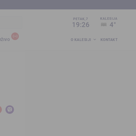
sija.co.ba
KALESIJA
PETAK,7
19:26
4°
UŽIVO
O KALESIJI
KONTAKT