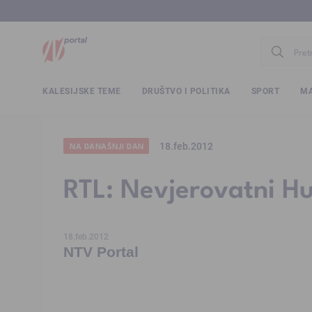
www.ntv.
KALESIJSKE TEME
DRUŠTVO I POLITIKA
SPORT
MA
18.feb.2012
NA DANAŠNJI DAN
RTL: Nevjerovatni Hu
18.feb.2012
NTV Portal