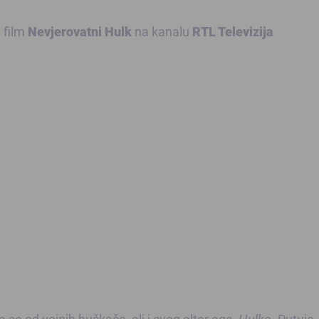
 film
Nevjerovatni Hulk
na kanalu
RTL Televizija
va se od vojnih huškača, ali i svog alter ega,
Hulka
. Putuje