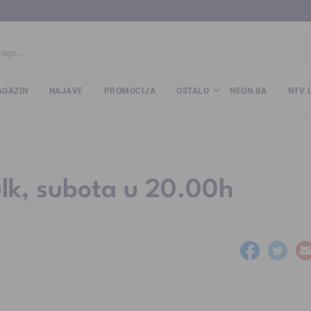
ba
www.kalesija.com
www.zvornik.ba
www.zivinice.org
www.kale
GAZIN
NAJAVE
PROMOCIJA
OSTALO
NEON.BA
NTV 
lk, subota u 20.00h