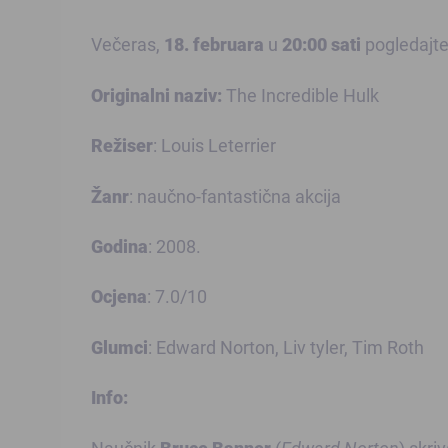
Večeras,
18. februara
u
20:00 sati
pogledajte
Originalni naziv:
The Incredible Hulk
Režiser
: Louis Leterrier
Žanr
: naučno-fantastična akcija
Godina
: 2008.
Ocjena
: 7.0/10
Glumci
: Edward Norton, Liv tyler, Tim Roth
Info:
Naučnik
Bruce Banner
(
Edward Norton
) skri