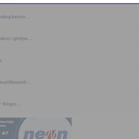
This popup will close in:
10
anskog kanton …
skovi i grmljav …
a
kvalifikovanih …
 – BingoL …