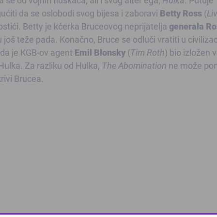
ućiti da se oslobodi svog bijesa i zaboravi
Betty Ross
(
Li
ostići. Betty je kćerka Bruceovog neprijatelja
generala Ro
još teže pada. Konačno, Bruce se odluči vratiti u civilizac
ada je KGB-ov agent
Emil Blonsky
(
Tim Roth
) bio izložen v
u Hulka. Za razliku od Hulka,
The Abomination
ne može po
krivi Brucea.