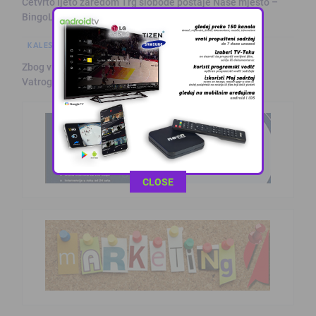
Četvrto ljeto zaredom Trg slobode postaje Naše mjesto –
BingoL …
KALESIJSKE TEME
Zbog visokih temperatura raste opasnost od požara:
Vatrogasci pozivaj …
This popup will close in:
10
CLOSE