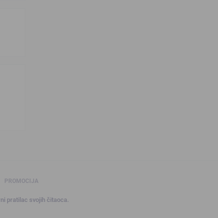
PROMOCIJA
ni pratilac svojih čitaoca.