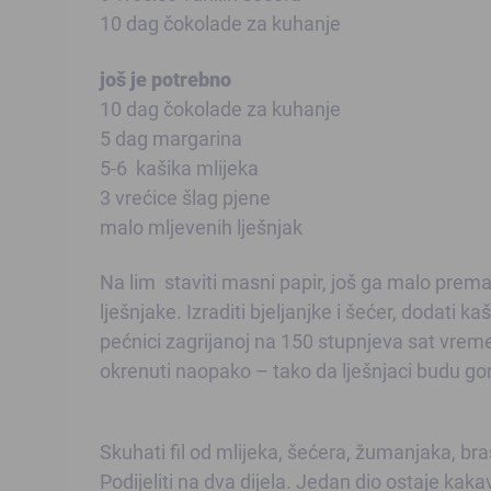
10 dag čokolade za kuhanje
još je potrebno
10 dag čokolade za kuhanje
5 dag margarina
5-6 kašika mlijeka
3 vrećice šlag pjene
malo mljevenih lješnjak
Na lim staviti masni papir, još ga malo prem
lješnjake. Izraditi bjeljanjke i šećer, dodati k
pećnici zagrijanoj na 150 stupnjeva sat vremen
okrenuti naopako – tako da lješnjaci budu g
Skuhati fil od mlijeka, šećera, žumanjaka, bra
Podijeliti na dva dijela. Jedan dio ostaje kaka