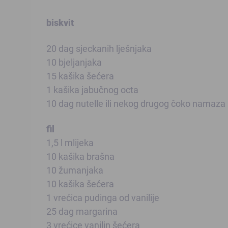
biskvit
20 dag sjeckanih lješnjaka
10 bjeljanjaka
15 kašika šećera
1 kašika jabučnog octa
10 dag nutelle ili nekog drugog čoko namaza
fil
1,5 l mlijeka
10 kašika brašna
10 žumanjaka
10 kašika šećera
1 vrećica pudinga od vanilije
25 dag margarina
3 vrećice vanilin šećera