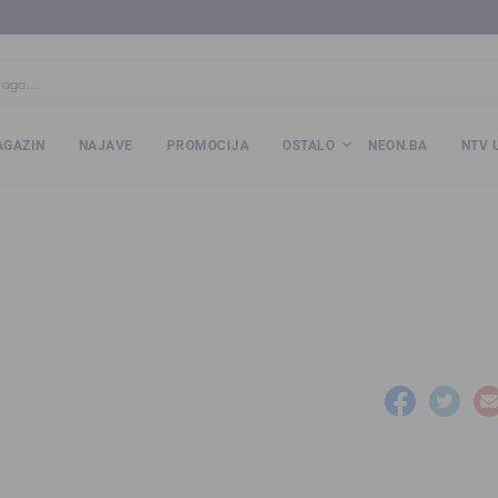
ba
www.kalesija.com
www.zvornik.ba
www.zivinice.org
www.kale
GAZIN
NAJAVE
PROMOCIJA
OSTALO
NEON.BA
NTV 