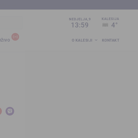
sija.co.ba
KALESIJA
NEDJELJA,9
13:59
4°
UŽIVO
O KALESIJI
KONTAKT