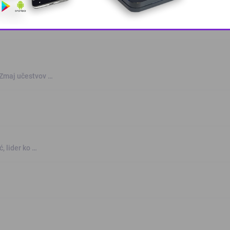
This popup will close in:
10
 Zmaj učestvov …
, lider ko …