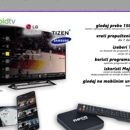
e i tamne kugle i slagati na koru, kao šahovsku ploču.
uniti “rupe” između kugli od fila. Na to sve staviti 3 vreći
mljevenim lješnjacima.
 grešku u tekstu?