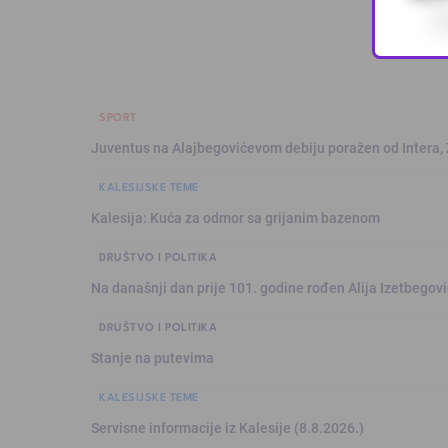
SPORT
Juventus na Alajbegovićevom debiju poražen od Intera,
KALESIJSKE TEME
Kalesija: Kuća za odmor sa grijanim bazenom
DRUŠTVO I POLITIKA
Na današnji dan prije 101. godine rođen Alija Izetbegović
DRUŠTVO I POLITIKA
Stanje na putevima
KALESIJSKE TEME
Servisne informacije iz Kalesije (8.8.2026.)