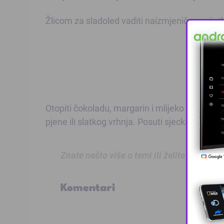
Žlicom za sladoled vaditi naizmjenično svijetl
Otopiti čokoladu, margarin i mlijeko i time pop
pjene ili slatkog vrhnja. Posuti sjeckanim ili 
Znate nešto više o temi ili želite prijaviti
Komentari