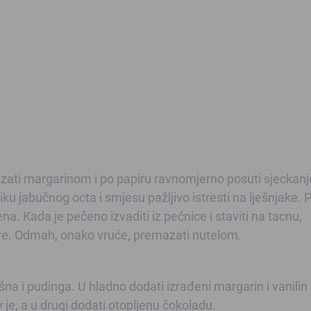
azati margarinom i po papiru ravnomjerno posuti sjeckanj
ašiku jabučnog octa i smjesu pažljivo istresti na lješnjake. 
a. Kada je pečeno izvaditi iz pećnice i staviti na tacnu,
ore. Odmah, onako vruće, premazati nutelom.
šna i pudinga. U hladno dodati izrađeni margarin i vanilin
v je, a u drugi dodati otopljenu čokoladu.