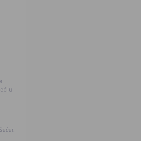
e
Peći u
 šećer.