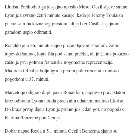
Llorisa. Prethodno ga je sjajno uposlio Mesut Oezil slijeve strane.
Lyon je uzvratio četiri minute kasnije, kada je Jeremy Toulalan
pucao sa ruba kaznenog prostora, ali je Iker Casillas sjajnom
paradom uspio odbraniti.
Ronaldo je u 26. minuti sjajno prošao lijevom stranom, zatim
topovski šutirao, lopta išla pod samu prečku, ali je Lloris pokazao
zašto je prvi golman francuske nogometne reprezentacije.
Madridski Real je bolju igru u prvom poluvremenu krunisao
pogotkom u 37. minuti.
Marcelo je odigrao dupli pas s Ronaldom, napravio pravi slalom
kroz odbranu Lyona i onda preciznim udarcem matirao Llorisa.
Do kraja prvog dijela Lyon je primio još jedan gol, no pogodak
Karima Benzeme poništen je.
Dobar napad Reala u 51. minuti. Oezil i Benzema sjajno su