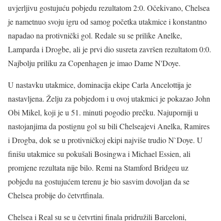
uvjerljivu gostujuću pobjedu rezultatom 2:0. Očekivano, Chelsea
je nametnuo svoju igru od samog početka utakmice i konstantno
napadao na protivnički gol. Redale su se prilike Anelke,
Lamparda i Drogbe, ali je prvi dio susreta završen rezultatom 0:0.
Najbolju priliku za Copenhagen je imao Dame N'Doye.
U nastavku utakmice, dominacija ekipe Carla Ancelottija je
nastavljena. Želju za pobjedom i u ovoj utakmici je pokazao John
Obi Mikel, koji je u 51. minuti pogodio prečku. Najuporniji u
nastojanjima da postignu gol su bili Chelseajevi Anelka, Ramires
i Drogba, dok se u protivničkoj ekipi najviše trudio N`Doye. U
finišu utakmice su pokušali Bosingwa i Michael Essien, ali
promjene rezultata nije bilo. Remi na Stamford Bridgeu uz
pobjedu na gostujućem terenu je bio sasvim dovoljan da se
Chelsea probije do četvrtfinala.
Chelsea i Real su se u četvrtini finala pridružili Barceloni,