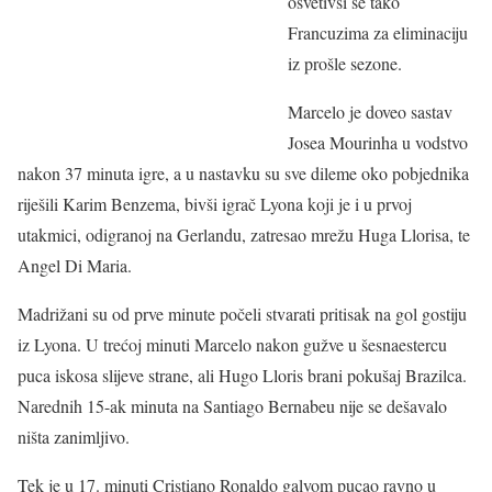
osvetivši se tako
Francuzima za eliminaciju
iz prošle sezone.
Marcelo je doveo sastav
Josea Mourinha u vodstvo
nakon 37 minuta igre, a u nastavku su sve dileme oko pobjednika
riješili Karim Benzema, bivši igrač Lyona koji je i u prvoj
utakmici, odigranoj na Gerlandu, zatresao mrežu Huga Llorisa, te
Angel Di Maria.
Madrižani su od prve minute počeli stvarati pritisak na gol gostiju
iz Lyona. U trećoj minuti Marcelo nakon gužve u šesnaestercu
puca iskosa slijeve strane, ali Hugo Lloris brani pokušaj Brazilca.
Narednih 15-ak minuta na Santiago Bernabeu nije se dešavalo
ništa zanimljivo.
Tek je u 17. minuti Cristiano Ronaldo galvom pucao ravno u