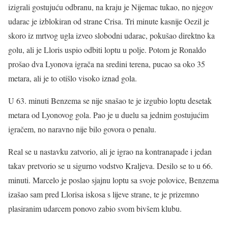
izigrali gostujuću odbranu, na kraju je Nijemac tukao, no njegov
udarac je izblokiran od strane Crisa. Tri minute kasnije Oezil je
skoro iz mrtvog ugla izveo slobodni udarac, pokušao direktno ka
golu, ali je Lloris uspio odbiti loptu u polje. Potom je Ronaldo
prošao dva Lyonova igrača na sredini terena, pucao sa oko 35
metara, ali je to otišlo visoko iznad gola.
U 63. minuti Benzema se nije snašao te je izgubio loptu desetak
metara od Lyonovog gola. Pao je u duelu sa jednim gostujućim
igračem, no naravno nije bilo govora o penalu.
Real se u nastavku zatvorio, ali je igrao na kontranapade i jedan
takav pretvorio se u sigurno vodstvo Kraljeva. Desilo se to u 66.
minuti. Marcelo je poslao sjajnu loptu sa svoje polovice, Benzema
izašao sam pred Llorisa iskosa s lijeve strane, te je prizemno
plasiranim udarcem ponovo zabio svom bivšem klubu.