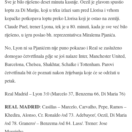
Sve je bilo riješeno deset minuta kasnije. Oezil je glavom spustio
loptu za Di Mariju, koji u trku izlazi sam pred Llorisa i vrhom
kopačke potkopava loptu preko Llorisa koji je ostao na zemlji.
Claude Puel, trener Lyona, tek je u 80. minuti, kada je sve već bilo
riješeno, u igru poslao bh. reprezentativca Miralema Pjanića.
No, Lyon ni sa Pjanićem nije puno pokazao i Real se zasluženo
domogao četvrtfinala gdje se još nalaze Inter, Manchester United,
Barcelona, Chelsea, Shakhtar, Schalke i Tottenham. Parovi
četvrtfinala bit će poznati nakon žrijebanja koje će se održati u
petak.
Real Madrid – Lyon 3:0 (Marcelo 37, Benzema 66, Di Maria 76)
REAL MADRID
: Casillas – Marcelo, Carvalho, Pepe, Ramos –
Khedira, Alonso, Cr. Ronaldo /od 73. Adebayor/, Oezil, Di Maria
/od 78. Granero/ – Benzema /od 84. Lass/. Trener: Jose
Mourinho.